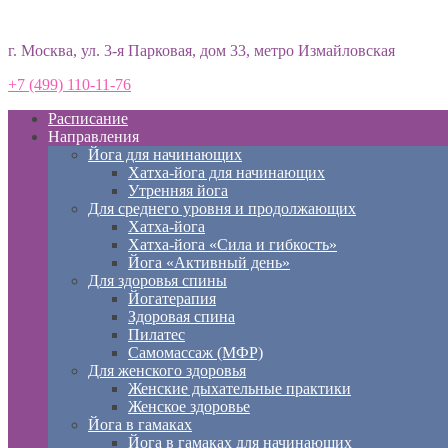
Студия йоги «Према»
г. Москва, ул. 3-я Парковая, дом 33, метро Измайловская
+7 (499) 110-11-76
Расписание
Направления
Йога для начинающих
Хатха-йога для начинающих
Утренняя йога
Для среднего уровня и продолжающих
Хатха-йога
Хатха-йога «Сила и гибкость»
Йога «Активный день»
Для здоровья спины
Йогатерапия
Здоровая спина
Пилатес
Самомассаж (МФР)
Для женского здоровья
Женские дыхательные практики
Женское здоровье
Йога в гамаках
Йога в гамаках для начинающих