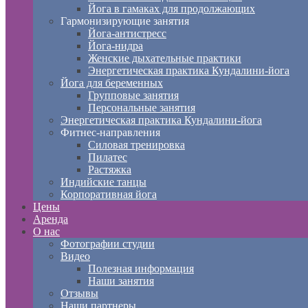
Йога в гамаках для продолжающих
Гармонизирующие занятия
Йога-антистресс
Йога-нидра
Женские дыхательные практики
Энергетическая практика Кундалини-йога
Йога для беременных
Групповые занятия
Персональные занятия
Энергетическая практика Кундалини-йога
Фитнес-направления
Силовая тренировка
Пилатес
Растяжка
Индийские танцы
Корпоративная йога
Цены
Аренда
О нас
Фотографии студии
Видео
Полезная информация
Наши занятия
Отзывы
Наши партнеры