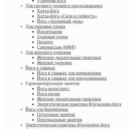
Утренняя йога
Для среднего уровня и продолжающих
Хатха-йога
Хатха-йога «Сила и гибкость»
Йога «Активный день»
Для здоровья спины
Йогатерапия
Здоровая спина
Пилатес
Самомассаж (МФР)
Для женского здоровья
Женские дыхательные практики
Женское здоровье
Йога в гамаках
Йога в гамаках для начинающих
Йога в гамаках для продолжающих
Гармонизирующие занятия
Йога-антистресс
Йога-нидра
Женские дыхательные практики
Энергетическая практика Кундалини-йога
Йога для беременных
Групповые занятия
Персональные занятия
Энергетическая практика Кундалини-йога