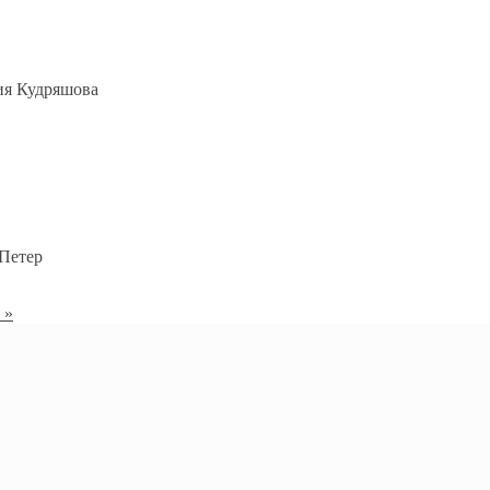
ия Кудряшова
 Петер
 »