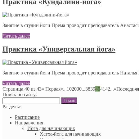
Практика «Кундалини-йога»
Занятие в студии йоги Према проводит преподаватель Анастас
Читать далее
Практика «Универсальная йога»
Занятие в студии йоги Према проводит преподаватель Наталья
Читать далее
Страница 40 из 43
« Первая
«
...
10
20
30
...
38
39
40
41
42
...
»
Последняя
Поиск по сайту:
Найти:
Разделы:
Расписание
Направления
Йога для начинающих
Хатха-йога для начинающих