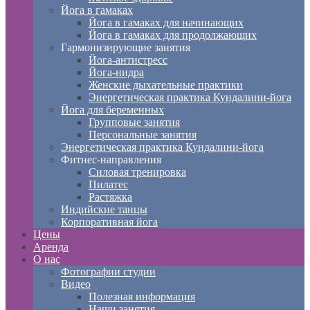
Йога в гамаках
Йога в гамаках для начинающих
Йога в гамаках для продолжающих
Гармонизирующие занятия
Йога-антистресс
Йога-нидра
Женские дыхательные практики
Энергетическая практика Кундалини-йога
Йога для беременных
Групповые занятия
Персональные занятия
Энергетическая практика Кундалини-йога
Фитнес-направления
Силовая тренировка
Пилатес
Растяжка
Индийские танцы
Корпоративная йога
Цены
Аренда
О нас
Фотографии студии
Видео
Полезная информация
Наши занятия