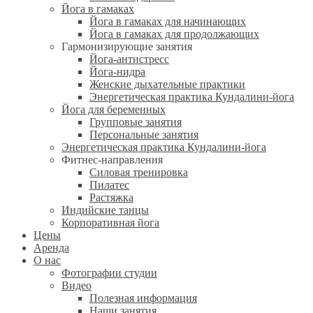
Йога в гамаках
Йога в гамаках для начинающих
Йога в гамаках для продолжающих
Гармонизирующие занятия
Йога-антистресс
Йога-нидра
Женские дыхательные практики
Энергетическая практика Кундалини-йога
Йога для беременных
Групповые занятия
Персональные занятия
Энергетическая практика Кундалини-йога
Фитнес-направления
Силовая тренировка
Пилатес
Растяжка
Индийские танцы
Корпоративная йога
Цены
Аренда
О нас
Фотографии студии
Видео
Полезная информация
Наши занятия