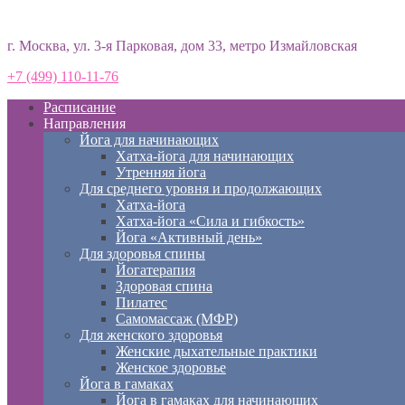
Студия йоги «Према»
г. Москва, ул. 3-я Парковая, дом 33, метро Измайловская
+7 (499) 110-11-76
Расписание
Направления
Йога для начинающих
Хатха-йога для начинающих
Утренняя йога
Для среднего уровня и продолжающих
Хатха-йога
Хатха-йога «Сила и гибкость»
Йога «Активный день»
Для здоровья спины
Йогатерапия
Здоровая спина
Пилатес
Самомассаж (МФР)
Для женского здоровья
Женские дыхательные практики
Женское здоровье
Йога в гамаках
Йога в гамаках для начинающих