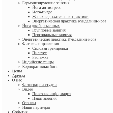
Гармонизирующие занятия
Йога-антистресс
Йога-нидра
Женские дыхательные практики
Энергетическая практика Кундалини-йога
Йога для беременных
Групповые занятия
Персональные занятия
Энергетическая практика Кундалини-йога
Фитнес-направления
Силовая тренировка
Пилатес
Растяжка
Индийские танцы
Корпоративная йога
Цены
Аренда
О нас
Фотографии студии
Видео
Полезная информация
Наши занятия
Отзывы
Наши партнеры
События