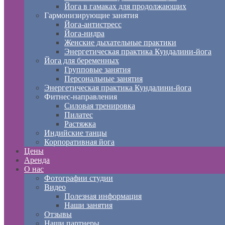
Йога в гамаках для продолжающих
Гармонизирующие занятия
Йога-антистресс
Йога-нидра
Женские дыхательные практики
Энергетическая практика Кундалини-йога
Йога для беременных
Групповые занятия
Персональные занятия
Энергетическая практика Кундалини-йога
Фитнес-направления
Силовая тренировка
Пилатес
Растяжка
Индийские танцы
Корпоративная йога
Цены
Аренда
О нас
Фотографии студии
Видео
Полезная информация
Наши занятия
Отзывы
Наши партнеры