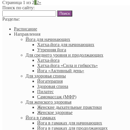
Страница 1 из 2
1
2
»
Поиск по сайту:
Найти:
Разделы:
Расписание
Направления
Йога для начинающих
Хатха-йога для начинающих
Утренняя йога
Для среднего уровня и продолжающих
Хатха-йога
Хатха-йога «Сила и гибкость»
Йога «Активный день»
Для здоровья спины
Йогатерапия
Здоровая спина
Пилатес
Самомассаж (МФР)
Для женского здоровья
Женские дыхательные практики
Женское здоровье
Йога в гамаках
Йога в гамаках для начинающих
Йога в гамаках для продолжающих