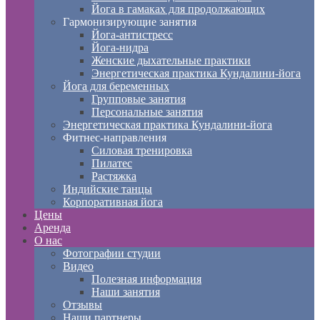
Йога в гамаках для продолжающих
Гармонизирующие занятия
Йога-антистресс
Йога-нидра
Женские дыхательные практики
Энергетическая практика Кундалини-йога
Йога для беременных
Групповые занятия
Персональные занятия
Энергетическая практика Кундалини-йога
Фитнес-направления
Силовая тренировка
Пилатес
Растяжка
Индийские танцы
Корпоративная йога
Цены
Аренда
О нас
Фотографии студии
Видео
Полезная информация
Наши занятия
Отзывы
Наши партнеры