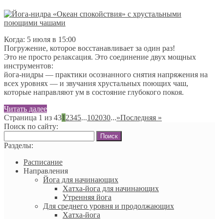
Когда: 5 июля в 15:00
Погружение, которое восстанавливает за один раз!
Это не просто релаксация. Это соединение двух мощных
инструментов:
йога-нидры — практики осознанного снятия напряжения на
всех уровнях — и звучания хрустальных поющих чаш,
которые направляют ум в состояние глубокого покоя.
Читать далее
Страница 1 из 43
1
2
3
4
5
...
10
20
30
...
»
Последняя »
Поиск по сайту:
Найти:
Разделы:
Расписание
Направления
Йога для начинающих
Хатха-йога для начинающих
Утренняя йога
Для среднего уровня и продолжающих
Хатха-йога