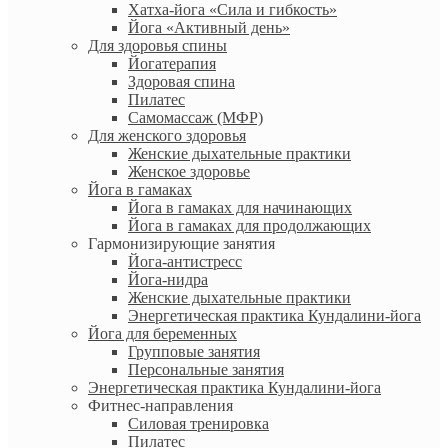
Хатха-йога «Сила и гибкость»
Йога «Активный день»
Для здоровья спины
Йогатерапия
Здоровая спина
Пилатес
Самомассаж (МФР)
Для женского здоровья
Женские дыхательные практики
Женское здоровье
Йога в гамаках
Йога в гамаках для начинающих
Йога в гамаках для продолжающих
Гармонизирующие занятия
Йога-антистресс
Йога-нидра
Женские дыхательные практики
Энергетическая практика Кундалини-йога
Йога для беременных
Групповые занятия
Персональные занятия
Энергетическая практика Кундалини-йога
Фитнес-направления
Силовая тренировка
Пилатес