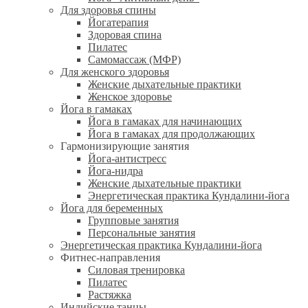
Для здоровья спины
Йогатерапия
Здоровая спина
Пилатес
Самомассаж (МФР)
Для женского здоровья
Женские дыхательные практики
Женское здоровье
Йога в гамаках
Йога в гамаках для начинающих
Йога в гамаках для продолжающих
Гармонизирующие занятия
Йога-антистресс
Йога-нидра
Женские дыхательные практики
Энергетическая практика Кундалини-йога
Йога для беременных
Групповые занятия
Персональные занятия
Энергетическая практика Кундалини-йога
Фитнес-направления
Силовая тренировка
Пилатес
Растяжка
Индийские танцы