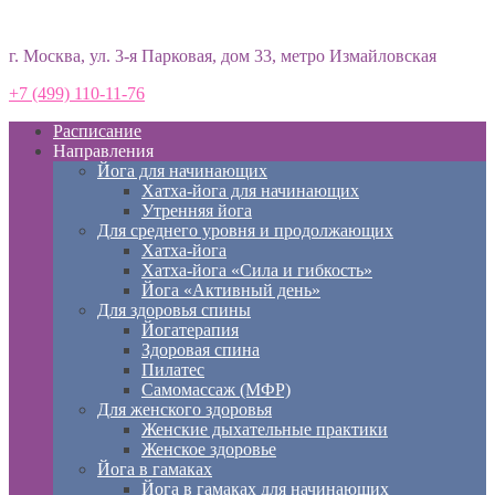
Студия йоги «Према»
г. Москва, ул. 3-я Парковая, дом 33, метро Измайловская
+7 (499) 110-11-76
Расписание
Направления
Йога для начинающих
Хатха-йога для начинающих
Утренняя йога
Для среднего уровня и продолжающих
Хатха-йога
Хатха-йога «Сила и гибкость»
Йога «Активный день»
Для здоровья спины
Йогатерапия
Здоровая спина
Пилатес
Самомассаж (МФР)
Для женского здоровья
Женские дыхательные практики
Женское здоровье
Йога в гамаках
Йога в гамаках для начинающих