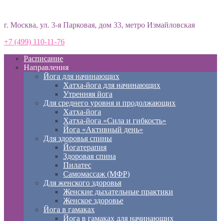
Студия йоги «Према»
г. Москва, ул. 3-я Парковая, дом 33, метро Измайловская
+7 (499) 110-11-76
Расписание
Направления
Йога для начинающих
Хатха-йога для начинающих
Утренняя йога
Для среднего уровня и продолжающих
Хатха-йога
Хатха-йога «Сила и гибкость»
Йога «Активный день»
Для здоровья спины
Йогатерапия
Здоровая спина
Пилатес
Самомассаж (МФР)
Для женского здоровья
Женские дыхательные практики
Женское здоровье
Йога в гамаках
Йога в гамаках для начинающих