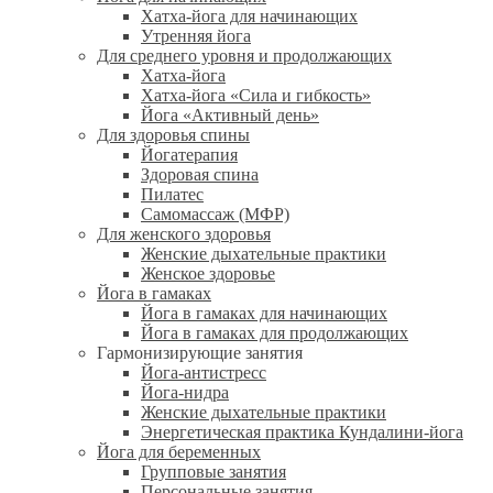
Хатха-йога для начинающих
Утренняя йога
Для среднего уровня и продолжающих
Хатха-йога
Хатха-йога «Сила и гибкость»
Йога «Активный день»
Для здоровья спины
Йогатерапия
Здоровая спина
Пилатес
Самомассаж (МФР)
Для женского здоровья
Женские дыхательные практики
Женское здоровье
Йога в гамаках
Йога в гамаках для начинающих
Йога в гамаках для продолжающих
Гармонизирующие занятия
Йога-антистресс
Йога-нидра
Женские дыхательные практики
Энергетическая практика Кундалини-йога
Йога для беременных
Групповые занятия
Персональные занятия