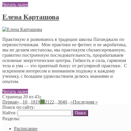
Читать далее
Елена Карташова
Практикую и развиваюсь в традиции школы Патанджали по
первоисточникам. Мои практики не фитнес и не акробатика,
мы не делаем инстапозы, мы практикуем сбалансированную,
грамотно построенную последовательность, прорабатываем
основные энергетические центры. Гибкость и сила, гармония
тела и ума — это приятный бонус от регулярной практики. С
искренним интересом и вниманием подхожу к каждому
ученику, с большим удовольствием делюсь знаниями и
опытом.
Читать далее
Страница 20 из 43
«
Первая
«
...
10
...
18
19
20
21
22
...
30
40
...
»
Последняя »
Поиск по сайту:
Найти:
Разделы:
Расписание