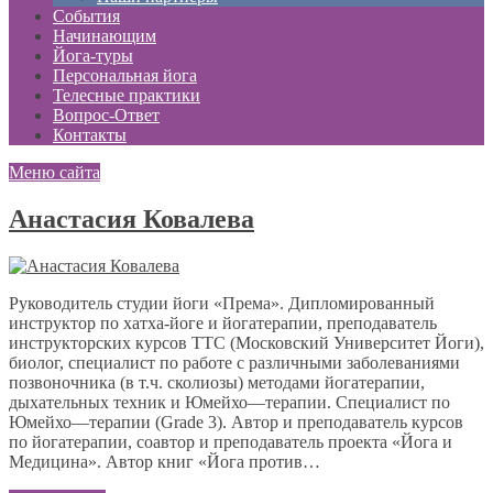
События
Начинающим
Йога-туры
Персональная йога
Телесные практики
Вопрос-Ответ
Контакты
Меню сайта
Анастасия Ковалева
Руководитель студии йоги «Према». Дипломированный
инструктор по хатха-йоге и йогатерапии, преподаватель
инструкторских курсов ТТС (Московский Университет Йоги),
биолог, специалист по работе с различными заболеваниями
позвоночника (в т.ч. сколиозы) методами йогатерапии,
дыхательных техник и Юмейхо—терапии. Специалист по
Юмейхо—терапии (Grade 3). Автор и преподаватель курсов
по йогатерапии, соавтор и преподаватель проекта «Йога и
Медицина». Автор книг «Йога против…