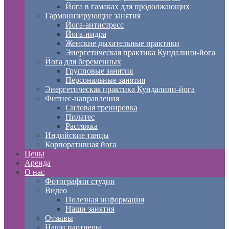
Йога в гамаках для продолжающих
Гармонизирующие занятия
Йога-антистресс
Йога-нидра
Женские дыхательные практики
Энергетическая практика Кундалини-йога
Йога для беременных
Групповые занятия
Персональные занятия
Энергетическая практика Кундалини-йога
Фитнес-направления
Силовая тренировка
Пилатес
Растяжка
Индийские танцы
Корпоративная йога
Цены
Аренда
О нас
Фотографии студии
Видео
Полезная информация
Наши занятия
Отзывы
Наши партнеры