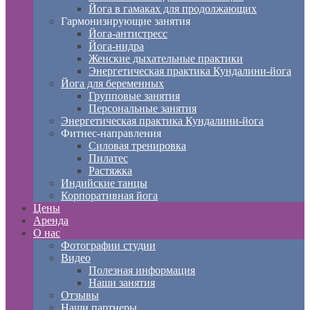
Йога в гамаках для продолжающих
Гармонизирующие занятия
Йога-антистресс
Йога-нидра
Женские дыхательные практики
Энергетическая практика Кундалини-йога
Йога для беременных
Групповые занятия
Персональные занятия
Энергетическая практика Кундалини-йога
Фитнес-направления
Силовая тренировка
Пилатес
Растяжка
Индийские танцы
Корпоративная йога
Цены
Аренда
О нас
Фотографии студии
Видео
Полезная информация
Наши занятия
Отзывы
Наши партнеры