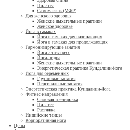
Здоровая спина
Пилатес
Самомассаж (МФР)
Для женского здоровья
Женские дыхательные практики
Женское здоровье
Йога в гамаках
Йога в гамаках для начинающих
Йога в гамаках для продолжающих
Гармонизирующие занятия
Йога-антистресс
Йога-нидра
Женские дыхательные практики
Энергетическая практика Кундалини-йога
Йога для беременных
Групповые занятия
Персональные занятия
Энергетическая практика Кундалини-йога
Фитнес-направления
Силовая тренировка
Пилатес
Растяжка
Индийские танцы
Корпоративная йога
Цены