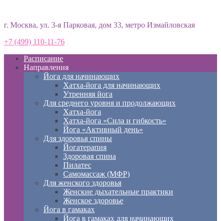
Студия йоги «Према»
г. Москва, ул. 3-я Парковая, дом 33, метро Измайловская
+7 (499) 110-11-76
Расписание
Направления
Йога для начинающих
Хатха-йога для начинающих
Утренняя йога
Для среднего уровня и продолжающих
Хатха-йога
Хатха-йога «Сила и гибкость»
Йога «Активный день»
Для здоровья спины
Йогатерапия
Здоровая спина
Пилатес
Самомассаж (МФР)
Для женского здоровья
Женские дыхательные практики
Женское здоровье
Йога в гамаках
Йога в гамаках для начинающих