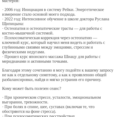
мастеров:
· 2006 год: Инициация в систему Рейки. Энергетическое
измерение стало основой моего подхода.
· 2022 год: Интенсивное обучение в школе доктора Руслана
Щипицына:
· Остеопатия и остеопатические трасты — для работы с
костно-мышечной системой.
· Психосоматическая коррекция через остеопатию —
ключевой курс, который научил меня видеть и работать с
глубинными связями между эмоциями, стрессом и
физическими недугами.
· Прошел курс японского массажа Шиацу для работы с
меридианами и активными точками.
Благодаря этому сочетанию я могу подойти к вашему запросу
не как к отдельному симптому, а как к проявлению общей
разбалансировки, найдя и мягко устранив его причину.
Кому может быть полезен сеанс?
· При хроническом стрессе, усталости, эмоциональном
выгорании, тревожности.
· При болях в спине, шее, суставах (включая те, что
обостряются на фоне стресса).
· При психосоматических расстройствах.