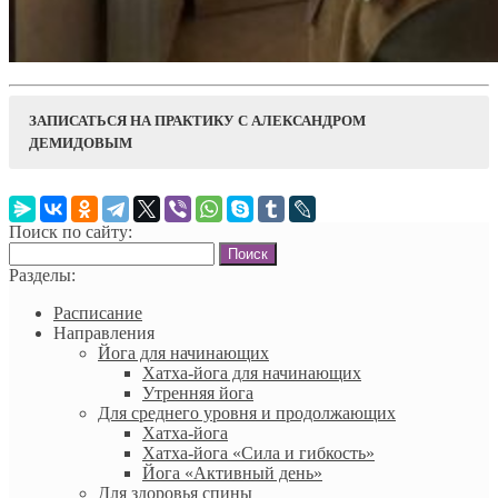
ЗАПИСАТЬСЯ НА ПРАКТИКУ С АЛЕКСАНДРОМ
ДЕМИДОВЫМ
Название занятия
Поиск по сайту:
Найти:
Ваше имя (обязательно)
Разделы:
Расписание
Укажите дату занятия
Направления
Йога для начинающих
Ваш e-mail
Хатха-йога для начинающих
Утренняя йога
Для среднего уровня и продолжающих
Ваш телефон (обязательно)
Хатха-йога
Хатха-йога «Сила и гибкость»
Йога «Активный день»
Комментарии
Для здоровья спины