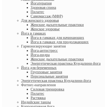
Йогатерапия
Здоровая спина
Пилатес
Самомассаж (МФР)
Для женского здоровья
Женские дыхательные практики
Женское здоровье
Йога в гамаках
Йога в гамаках для начинающих
Йога в гамаках для продолжающих
Гармонизирующие занятия
Йога-антистресс
Йога-нидра
Женские дыхательные практики
Энергетическая практика Кундалини-йога
Йога для беременных
Групповые занятия
Персональные занятия
Энергетическая практика Кундалини-йога
Фитнес-направления
Силовая тренировка
Пилатес
Растяжка
Индийские танцы
Корпоративная йога