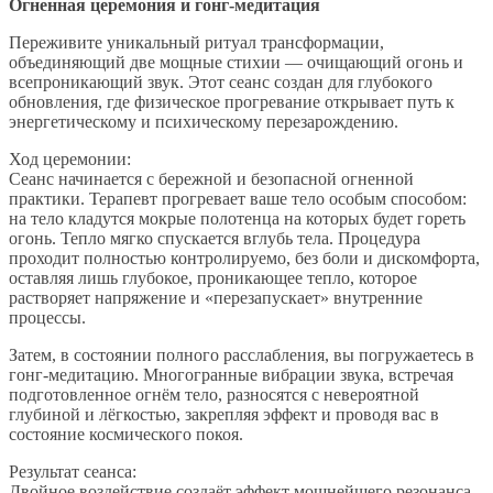
Огненная церемония и гонг-медитация
Переживите уникальный ритуал трансформации,
объединяющий две мощные стихии — очищающий огонь и
всепроникающий звук. Этот сеанс создан для глубокого
обновления, где физическое прогревание открывает путь к
энергетическому и психическому перезарождению.
Ход церемонии:
Сеанс начинается с бережной и безопасной огненной
практики. Терапевт прогревает ваше тело особым способом:
на тело кладутся мокрые полотенца на которых будет гореть
огонь. Тепло мягко спускается вглубь тела. Процедура
проходит полностью контролируемо, без боли и дискомфорта,
оставляя лишь глубокое, проникающее тепло, которое
растворяет напряжение и «перезапускает» внутренние
процессы.
Затем, в состоянии полного расслабления, вы погружаетесь в
гонг-медитацию. Многогранные вибрации звука, встречая
подготовленное огнём тело, разносятся с невероятной
глубиной и лёгкостью, закрепляя эффект и проводя вас в
состояние космического покоя.
Результат сеанса:
Двойное воздействие создаёт эффект мощнейшего резонанса.