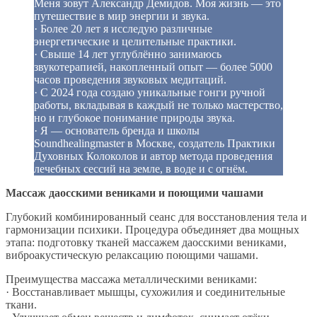
Меня зовут Александр Демидов. Моя жизнь — это
путешествие в мир энергии и звука.
· Более 20 лет я исследую различные
энергетические и целительные практики.
· Свыше 14 лет углублённо занимаюсь
звукотерапией, накопленный опыт — более 5000
часов проведения звуковых медитаций.
· С 2024 года создаю уникальные гонги ручной
работы, вкладывая в каждый не только мастерство,
но и глубокое понимание природы звука.
· Я — основатель бренда и школы
Soundhealingmaster в Москве, создатель Практики
Духовных Колоколов и автор метода проведения
лечебных сессий на земле, в воде и с огнём.
Массаж даосскими вениками и поющими чашами
Глубокий комбинированный сеанс для восстановления тела и
гармонизации психики. Процедура объединяет два мощных
этапа: подготовку тканей массажем даосскими вениками,
виброакустическую релаксацию поющими чашами.
Преимущества массажа металлическими вениками:
· Восстанавливает мышцы, сухожилия и соединительные
ткани.