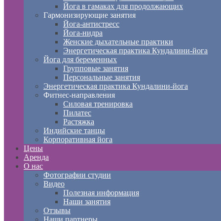
Йога в гамаках для продолжающих
Гармонизирующие занятия
Йога-антистресс
Йога-нидра
Женские дыхательные практики
Энергетическая практика Кундалини-йога
Йога для беременных
Групповые занятия
Персональные занятия
Энергетическая практика Кундалини-йога
Фитнес-направления
Силовая тренировка
Пилатес
Растяжка
Индийские танцы
Корпоративная йога
Цены
Аренда
О нас
Фотографии студии
Видео
Полезная информация
Наши занятия
Отзывы
Наши партнеры