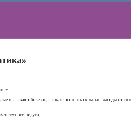
атика»
нием.
орые вызывают болезнь, а также осознать скрытые выгоды от си
у телесного недуга.