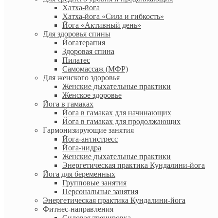
Ваш телефон (обязательно)
Хатха-йога
Хатха-йога «Сила и гибкость»
Йога «Активный день»
Комментарии
Для здоровья спины
Йогатерапия
Здоровая спина
Пилатес
Самомассаж (МФР)
Для женского здоровья
Женские дыхательные практики
Женское здоровье
Йога в гамаках
Йога в гамаках для начинающих
Йога в гамаках для продолжающих
Гармонизирующие занятия
Йога-антистресс
Йога-нидра
Женские дыхательные практики
Энергетическая практика Кундалини-йога
Йога для беременных
Групповые занятия
Персональные занятия
Энергетическая практика Кундалини-йога
Фитнес-направления
Силовая тренировка