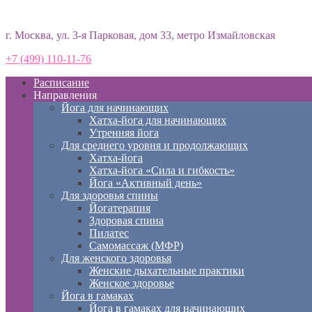
Студия йоги «Према»
г. Москва, ул. 3-я Парковая, дом 33, метро Измайловская
+7 (499) 110-11-76
Расписание
Направления
Йога для начинающих
Хатха-йога для начинающих
Утренняя йога
Для среднего уровня и продолжающих
Хатха-йога
Хатха-йога «Сила и гибкость»
Йога «Активный день»
Для здоровья спины
Йогатерапия
Здоровая спина
Пилатес
Самомассаж (МФР)
Для женского здоровья
Женские дыхательные практики
Женское здоровье
Йога в гамаках
Йога в гамаках для начинающих