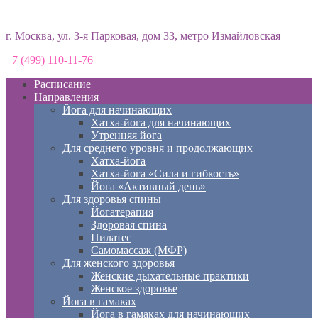
Студия йоги «Према»
г. Москва, ул. 3-я Парковая, дом 33, метро Измайловская
+7 (499) 110-11-76
Расписание
Направления
Йога для начинающих
Хатха-йога для начинающих
Утренняя йога
Для среднего уровня и продолжающих
Хатха-йога
Хатха-йога «Сила и гибкость»
Йога «Активный день»
Для здоровья спины
Йогатерапия
Здоровая спина
Пилатес
Самомассаж (МФР)
Для женского здоровья
Женские дыхательные практики
Женское здоровье
Йога в гамаках
Йога в гамаках для начинающих