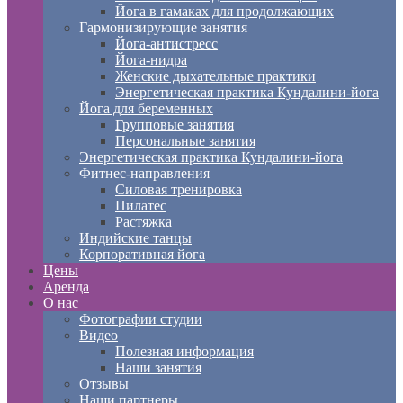
Йога в гамаках для продолжающих
Гармонизирующие занятия
Йога-антистресс
Йога-нидра
Женские дыхательные практики
Энергетическая практика Кундалини-йога
Йога для беременных
Групповые занятия
Персональные занятия
Энергетическая практика Кундалини-йога
Фитнес-направления
Силовая тренировка
Пилатес
Растяжка
Индийские танцы
Корпоративная йога
Цены
Аренда
О нас
Фотографии студии
Видео
Полезная информация
Наши занятия
Отзывы
Наши партнеры