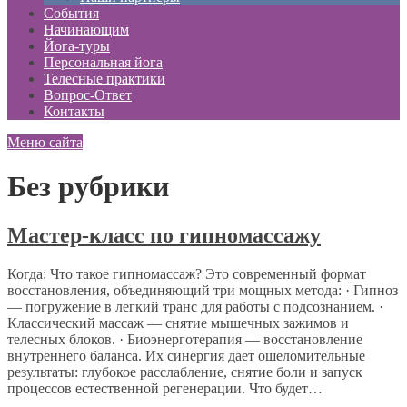
События
Начинающим
Йога-туры
Персональная йога
Телесные практики
Вопрос-Ответ
Контакты
Меню сайта
Без рубрики
Мастер-класс по гипномассажу
Когда: Что такое гипномассаж? Это современный формат
восстановления, объединяющий три мощных метода: · Гипноз
— погружение в легкий транс для работы с подсознанием. ·
Классический массаж — снятие мышечных зажимов и
телесных блоков. · Биоэнерготерапия — восстановление
внутреннего баланса. Их синергия дает ошеломительные
результаты: глубокое расслабление, снятие боли и запуск
процессов естественной регенерации. Что будет…