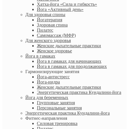
Хатха-йога «Сила и гибкость»
Йога «Активный день»
Для здоровья спины
Йогатерапия
Здоровая спина
Пилатес
Самомассаж (МФР)
Для женского здоровья
Женские дыхательные практики
Женское здоровье
Йога в гамаках
Йога в гамаках для начинающих
Йога в гамаках для продолжающих
Гармонизирующие занятия
Йога-антистресс
Йога-нидра
Женские дыхательные практики
Энергетическая практика Кундалини-йога
Йога для беременных
Групповые занятия
Персональные занятия
Энергетическая практика Кундалини-йога
Фитнес-направления
Силовая тренировка
Пилатес