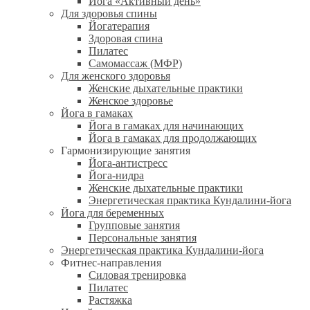
Йога «Активный день»
Для здоровья спины
Йогатерапия
Здоровая спина
Пилатес
Самомассаж (МФР)
Для женского здоровья
Женские дыхательные практики
Женское здоровье
Йога в гамаках
Йога в гамаках для начинающих
Йога в гамаках для продолжающих
Гармонизирующие занятия
Йога-антистресс
Йога-нидра
Женские дыхательные практики
Энергетическая практика Кундалини-йога
Йога для беременных
Групповые занятия
Персональные занятия
Энергетическая практика Кундалини-йога
Фитнес-направления
Силовая тренировка
Пилатес
Растяжка