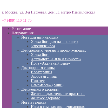
Студия йоги «Према»
г. Москва, ул. 3-я Парковая, дом 33, метро Измайловская
+7 (499) 110-11-76
Расписание
Направления
Йога для начинающих
Хатха-йога для начинающих
Утренняя йога
Для среднего уровня и продолжающих
Хатха-йога
Хатха-йога «Сила и гибкость»
Йога «Активный день»
Для здоровья спины
Йогатерапия
Здоровая спина
Пилатес
Самомассаж (МФР)
Для женского здоровья
Женские дыхательные практики
Женское здоровье
Йога в гамаках
Йога в гамаках для начинающих