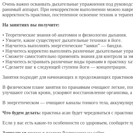
Очень важно осваивать дыхательные упражнения под руководс
ранимый аппарат. При некорректном выполнении можно навреди
корректность практики, постепенное освоение техник и терап
На занятиях вы получите:
• Теоретические знания об анатомии и физиологии дыхания.
• Узнаете, какие существуют дыхательные техники в йоге.
• Научитесь выполнять энергетические “замки” — бандхи.
• Научитесь корректно выполнять различные дыхательные упр
• Сможете самостоятельно применять знания для контроля за 
• Научитесь встраивать различные виды пранаям в практику ха
• Сделаете шаг к следующей ступени йоги — концентрации.
Занятия подходят для начинающих и продолжающих практиков.
В физическом плане занятия по пранаямам очищают легкие, по
улучшают состав крови, ускоряют восстановление организма, а
В энергетическом — очищают каналы тонкого тела, аккумули
Что будем делать:
практика асан будет чередоваться с практик
Если у вас есть какие-то особенности со здоровьем, сообщите 
Записаться
можно в разделе
Расписание на сайте
.