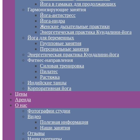
Йога в гамаках для продолжающих
Гармонизирующие занятия
Йога-антистресс
Йога-нидра
Женские дыхательные практики
Энергетическая практика Кундалини-йога
Йога для беременных
Групповые занятия
Персональные занятия
Энергетическая практика Кундалини-йога
Фитнес-направления
Силовая тренировка
Пилатес
Растяжка
Индийские танцы
Корпоративная йога
Цены
Аренда
О нас
Фотографии студии
Видео
Полезная информация
Наши занятия
Отзывы
Наши партнеры