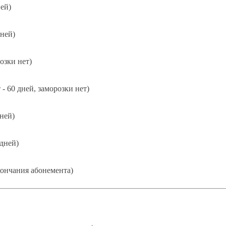
ней)
дней)
озки нет)
 - 60 дней, заморозки нет)
дней)
 дней)
кончания абонемента)