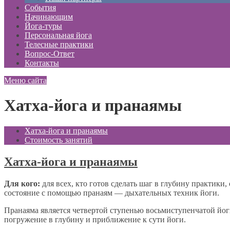
События
Начинающим
Йога-туры
Персональная йога
Телесные практики
Вопрос-Ответ
Контакты
Меню сайта
Хатха-йога и пранаямы
Хатха-йога и пранаямы
Стоимость занятий
Хатха-йога и пранаямы
Для кого:
для всех, кто готов сделать шаг в глубину практики
состояние с помощью пранаям — дыхательных техник йоги.
Пранаяма является четвертой ступенью восьмиступенчатой йог
погружение в глубину и приближение к сути йоги.