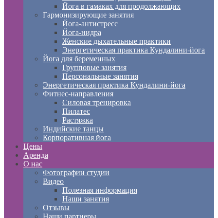
Йога в гамаках для продолжающих
Гармонизирующие занятия
Йога-антистресс
Йога-нидра
Женские дыхательные практики
Энергетическая практика Кундалини-йога
Йога для беременных
Групповые занятия
Персональные занятия
Энергетическая практика Кундалини-йога
Фитнес-направления
Силовая тренировка
Пилатес
Растяжка
Индийские танцы
Корпоративная йога
Цены
Аренда
О нас
Фотографии студии
Видео
Полезная информация
Наши занятия
Отзывы
Наши партнеры