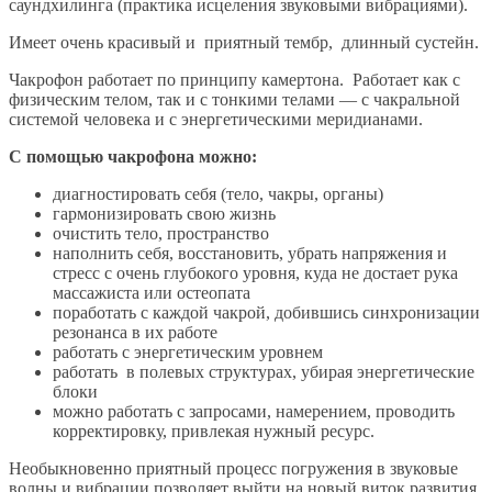
саундхилинга (практика исцеления звуковыми вибрациями).
Имеет очень красивый и приятный тембр, длинный сустейн.
Чакрофон работает по принципу камертона. Работает как с
физическим телом, так и с тонкими телами — с чакральной
системой человека и с энергетическими меридианами.
С помощью чакрофона можно:
диагностировать себя (тело, чакры, органы)
гармонизировать свою жизнь
очистить тело, пространство
наполнить себя, восстановить, убрать напряжения и
стресс с очень глубокого уровня, куда не достает рука
массажиста или остеопата
поработать с каждой чакрой, добившись синхронизации
резонанса в их работе
работать с энергетическим уровнем
работать в полевых структурах, убирая энергетические
блоки
можно работать с запросами, намерением, проводить
корректировку, привлекая нужный ресурс.
Необыкновенно приятный процесс погружения в звуковые
волны и вибрации позволяет выйти на новый виток развития,