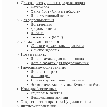
Для среднего уровня и продолжающих
Хатха-йога
Хатха-йога «Сила и гибкость»
Йога «Активный день»
Для здоровья спины
Йогатерапия
Здоровая спина
Пилатес
Самомассаж (МФР)
Для женского здоровья
Женские дыхательные практики
Женское здоровье
Йога в гамаках
Йога в гамаках для начинающих
Йога в гамаках для продолжающих
Гармонизирующие занятия
Йога-антистресс
Йога-нидра
Женские дыхательные практики
Энергетическая практика Кундалини-йога
Йога для беременных
Групповые занятия
Персональные занятия
Энергетическая практика Кундалини-йога
Фитнес-направления