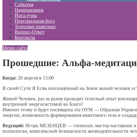
События
Начинающим
Йога-туры
Персональная йога
Телесные практики
Вопрос-Ответ
Контакты
Меню сайта
Прошедшие: Альфа-медитаци
Когда:
20 апреля в 15:00
В своей Сути Я Есмь воплощённый на Земле живой человек ест
Живой Человек, раз за разом проходит телесный опыт воплощен
внутренней энергосистемой во Благо!
Именно этому и будет посвящена эта ОУМ — Образная Управляе
энергии, возможность формирования квантового тела и создад
Ведущий:
Игорь МЕЗЕНЦЕВ — гипнолог, мастер-наставник и пр
психологии, комплексной безопасности жизнедеятельности чел