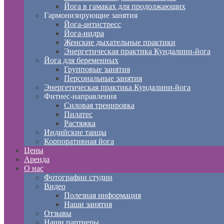
Йога в гамаках для продолжающих
Гармонизирующие занятия
Йога-антистресс
Йога-нидра
Женские дыхательные практики
Энергетическая практика Кундалини-йога
Йога для беременных
Групповые занятия
Персональные занятия
Энергетическая практика Кундалини-йога
Фитнес-направления
Силовая тренировка
Пилатес
Растяжка
Индийские танцы
Корпоративная йога
Цены
Аренда
О нас
Фотографии студии
Видео
Полезная информация
Наши занятия
Отзывы
Наши партнеры