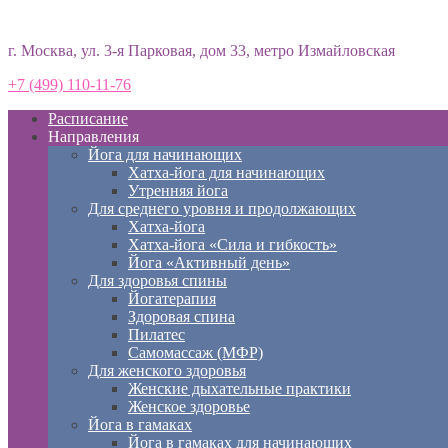
Студия йоги «Према»
г. Москва, ул. 3-я Парковая, дом 33, метро Измайловская
+7 (499) 110-11-76
Расписание
Направления
Йога для начинающих
Хатха-йога для начинающих
Утренняя йога
Для среднего уровня и продолжающих
Хатха-йога
Хатха-йога «Сила и гибкость»
Йога «Активный день»
Для здоровья спины
Йогатерапия
Здоровая спина
Пилатес
Самомассаж (МФР)
Для женского здоровья
Женские дыхательные практики
Женское здоровье
Йога в гамаках
Йога в гамаках для начинающих