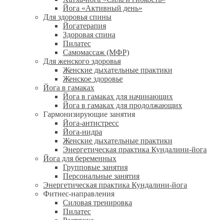
Йога «Активный день»
Для здоровья спины
Йогатерапия
Здоровая спина
Пилатес
Самомассаж (МФР)
Для женского здоровья
Женские дыхательные практики
Женское здоровье
Йога в гамаках
Йога в гамаках для начинающих
Йога в гамаках для продолжающих
Гармонизирующие занятия
Йога-антистресс
Йога-нидра
Женские дыхательные практики
Энергетическая практика Кундалини-йога
Йога для беременных
Групповые занятия
Персональные занятия
Энергетическая практика Кундалини-йога
Фитнес-направления
Силовая тренировка
Пилатес