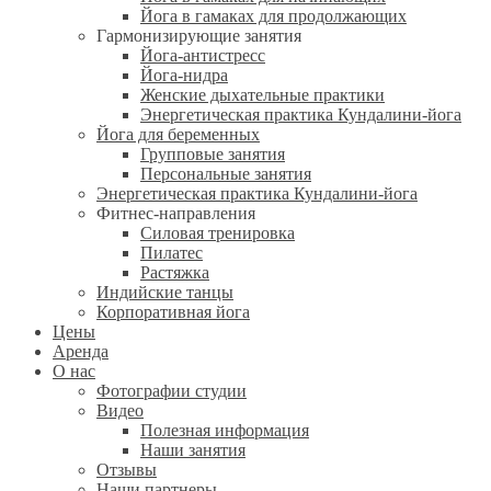
Йога в гамаках для продолжающих
Гармонизирующие занятия
Йога-антистресс
Йога-нидра
Женские дыхательные практики
Энергетическая практика Кундалини-йога
Йога для беременных
Групповые занятия
Персональные занятия
Энергетическая практика Кундалини-йога
Фитнес-направления
Силовая тренировка
Пилатес
Растяжка
Индийские танцы
Корпоративная йога
Цены
Аренда
О нас
Фотографии студии
Видео
Полезная информация
Наши занятия
Отзывы
Наши партнеры