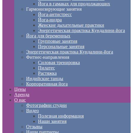
Йога в гамаках для продолжающих
Гармонизирующие занятия
Йога-антистресс
Йога-нидра
Женские дыхательные практики
Энергетическая практика Кундалини-йога
Йога для беременных
Групповые занятия
Персональные занятия
Энергетическая практика Кундалини-йога
Фитнес-направления
Силовая тренировка
Пилатес
Растяжка
Индийские танцы
Корпоративная йога
Цены
Аренда
О нас
Фотографии студии
Видео
Полезная информация
Наши занятия
Отзывы
Наши партнеры