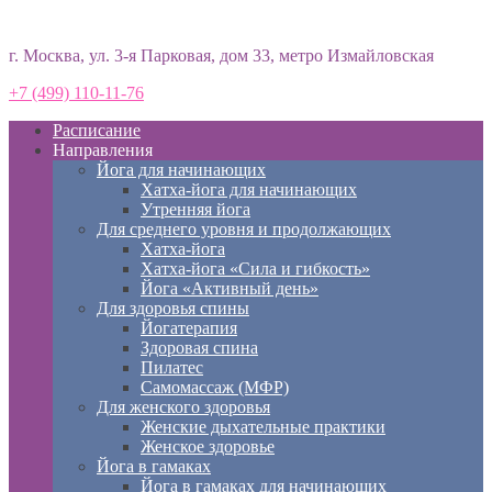
Студия йоги «Према»
г. Москва, ул. 3-я Парковая, дом 33, метро Измайловская
+7 (499) 110-11-76
Расписание
Направления
Йога для начинающих
Хатха-йога для начинающих
Утренняя йога
Для среднего уровня и продолжающих
Хатха-йога
Хатха-йога «Сила и гибкость»
Йога «Активный день»
Для здоровья спины
Йогатерапия
Здоровая спина
Пилатес
Самомассаж (МФР)
Для женского здоровья
Женские дыхательные практики
Женское здоровье
Йога в гамаках
Йога в гамаках для начинающих