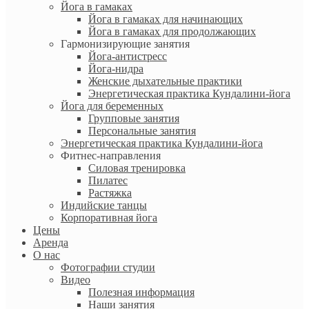
Йога в гамаках
Йога в гамаках для начинающих
Йога в гамаках для продолжающих
Гармонизирующие занятия
Йога-антистресс
Йога-нидра
Женские дыхательные практики
Энергетическая практика Кундалини-йога
Йога для беременных
Групповые занятия
Персональные занятия
Энергетическая практика Кундалини-йога
Фитнес-направления
Силовая тренировка
Пилатес
Растяжка
Индийские танцы
Корпоративная йога
Цены
Аренда
О нас
Фотографии студии
Видео
Полезная информация
Наши занятия