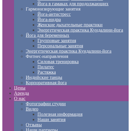
Йога в гамаках для продолжающих
Гармонизирующие занятия
Йога-антистресс
Йога-нидра
Женские дыхательные практики
Энергетическая практика Кундалини-йога
Йога для беременных
Групповые занятия
Персональные занятия
Энергетическая практика Кундалини-йога
Фитнес-направления
Силовая тренировка
Пилатес
Растяжка
Индийские танцы
Корпоративная йога
Цены
Аренда
О нас
Фотографии студии
Видео
Полезная информация
Наши занятия
Отзывы
Наши партнеры