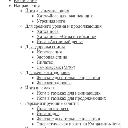
Расписание
Направления
Йога для начинающих
Хатха-йога для начинающих
Утренняя йога
Для среднего уровня и продолжающих
Хатха-йога
Хатха-йога «Сила и гибкость»
Йога «Активный день»
Для здоровья спины
Йогатерапия
Здоровая спина
Пилатес
Самомассаж (МФР)
Для женского здоровья
Женские дыхательные практики
Женское здоровье
Йога в гамаках
Йога в гамаках для начинающих
Йога в гамаках для продолжающих
Гармонизирующие занятия
Йога-антистресс
Йога-нидра
Женские дыхательные практики
Энергетическая практика Кундалини-йога