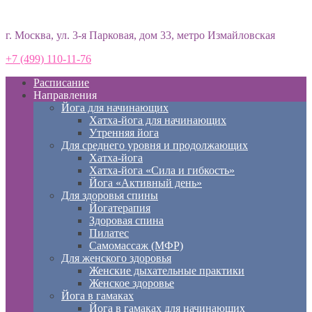
Студия йоги «Према»
г. Москва, ул. 3-я Парковая, дом 33, метро Измайловская
+7 (499) 110-11-76
Расписание
Направления
Йога для начинающих
Хатха-йога для начинающих
Утренняя йога
Для среднего уровня и продолжающих
Хатха-йога
Хатха-йога «Сила и гибкость»
Йога «Активный день»
Для здоровья спины
Йогатерапия
Здоровая спина
Пилатес
Самомассаж (МФР)
Для женского здоровья
Женские дыхательные практики
Женское здоровье
Йога в гамаках
Йога в гамаках для начинающих