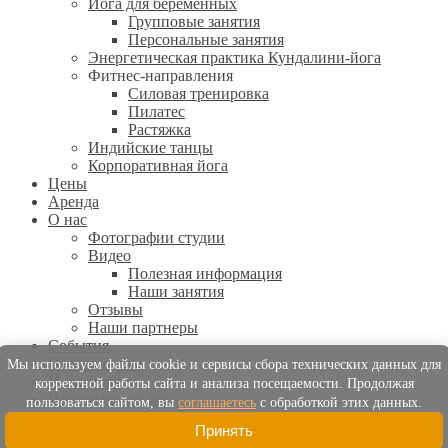
Йога для беременных
Групповые занятия
Персональные занятия
Энергетическая практика Кундалини-йога
Фитнес-направления
Силовая тренировка
Пилатес
Растяжка
Индийские танцы
Корпоративная йога
Цены
Аренда
О нас
Фотографии студии
Видео
Полезная информация
Наши занятия
Отзывы
Наши партнеры
События
Начинающим
Мы используем файлы cookie и сервисы сбора технических данных для
Йога-туры
корректной работы сайта и анализа посещаемости. Продолжая
Персональная йога
пользоваться сайтом, вы
соглашаетесь
с обработкой этих данных.
Телесные практики
Принять
Вопрос-Ответ