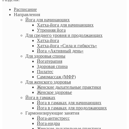
Расписание
Направления
Йога для начинающих
Хатха-йога для начинающих
Утренняя йога
Для среднего уровня и продолжающих
Хатха-йога
Хатха-йога «Сила и гибкость»
Йога «Активный день»
Для здоровья спины
Йогатерапия
Здоровая спина
Пилатес
Самомассаж (МФР)
Для женского здоровья
Женские дыхательные практики
Женское здоровье
Йога в гамаках
Йога в гамаках для начинающих
Йога в гамаках для продолжающих
Гармонизирующие занятия
Йога-антистресс
Йога-нидра
Женские дыхательные практики