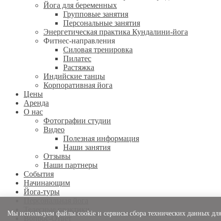
Йога для беременных
Групповые занятия
Персональные занятия
Энергетическая практика Кундалини-йога
Фитнес-направления
Силовая тренировка
Пилатес
Растяжка
Индийские танцы
Корпоративная йога
Цены
Аренда
О нас
Фотографии студии
Видео
Полезная информация
Наши занятия
Отзывы
Наши партнеры
События
Начинающим
Йога-туры
Персональная йога
Телесные практики
Мы используем файлы cookie и сервисы сбора технических данных для
Вопрос-Ответ