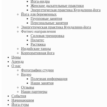
Йога-нидра
Женские дыхательные практики
Энергетическая практика Кундалини-йога
Йога для беременных
Групповые занятия
Персональные занятия
Энергетическая практика Кундалини-йога
Фитнес-направления
Силовая тренировка
Пилатес
Растяжка
Индийские танцы
Корпоративная йога
Цены
Аренда
О нас
Фотографии студии
Видео
Полезная информация
Наши занятия
Отзывы
Наши партнеры
События
Начинающим
Йога-туры