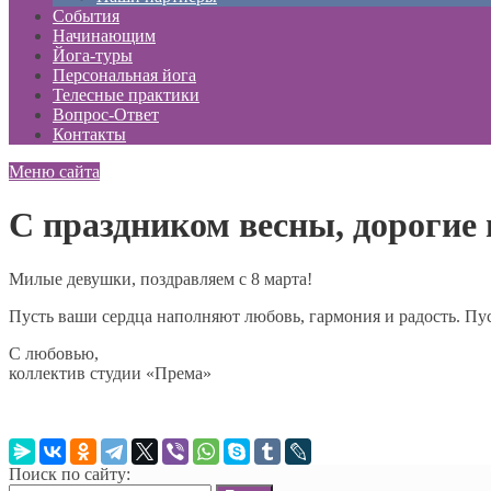
События
Начинающим
Йога-туры
Персональная йога
Телесные практики
Вопрос-Ответ
Контакты
Меню сайта
С праздником весны, дорогие
Милые девушки, поздравляем с 8 марта!
Пусть ваши сердца наполняют любовь, гармония и радость. Пу
С любовью,
коллектив студии «Према»
Поиск по сайту: