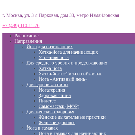
Студия йоги «Према»
г. Москва, ул. 3-я Парковая, дом 33, метро Измайловская
+7 (499) 110-11-76
Расписание
Направления
Йога для начинающих
Хатха-йога для начинающих
Утренняя йога
Для среднего уровня и продолжающих
Хатха-йога
Хатха-йога «Сила и гибкость»
Йога «Активный день»
Для здоровья спины
Йогатерапия
Здоровая спина
Пилатес
Самомассаж (МФР)
Для женского здоровья
Женские дыхательные практики
Женское здоровье
Йога в гамаках
Йога в гамаках для начинающих