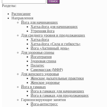
Найти:
Разделы:
Расписание
Направления
Йога для начинающих
Хатха-йога для начинающих
Утренняя йога
Для среднего уровня и продолжающих
Хатха-йога
Хатха-йога «Сила и гибкость»
Йога «Активный день»
Для здоровья спины
Йогатерапия
Здоровая спина
Пилатес
Самомассаж (МФР)
Для женского здоровья
Женские дыхательные практики
Женское здоровье
Йога в гамаках
Йога в гамаках для начинающих
Йога в гамаках для продолжающих
Гармонизирующие занятия
Йога-антистресс