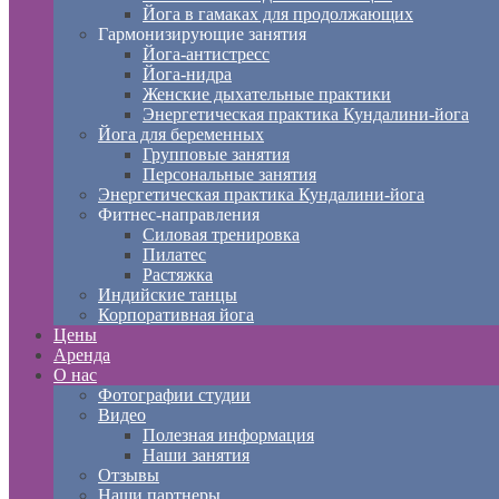
Йога в гамаках для продолжающих
Гармонизирующие занятия
Йога-антистресс
Йога-нидра
Женские дыхательные практики
Энергетическая практика Кундалини-йога
Йога для беременных
Групповые занятия
Персональные занятия
Энергетическая практика Кундалини-йога
Фитнес-направления
Силовая тренировка
Пилатес
Растяжка
Индийские танцы
Корпоративная йога
Цены
Аренда
О нас
Фотографии студии
Видео
Полезная информация
Наши занятия
Отзывы
Наши партнеры