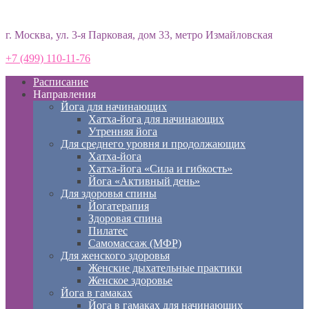
Студия йоги «Према»
г. Москва, ул. 3-я Парковая, дом 33, метро Измайловская
+7 (499) 110-11-76
Расписание
Направления
Йога для начинающих
Хатха-йога для начинающих
Утренняя йога
Для среднего уровня и продолжающих
Хатха-йога
Хатха-йога «Сила и гибкость»
Йога «Активный день»
Для здоровья спины
Йогатерапия
Здоровая спина
Пилатес
Самомассаж (МФР)
Для женского здоровья
Женские дыхательные практики
Женское здоровье
Йога в гамаках
Йога в гамаках для начинающих