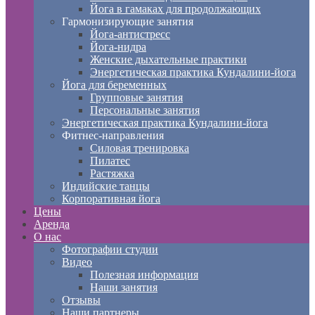
Йога в гамаках для продолжающих
Гармонизирующие занятия
Йога-антистресс
Йога-нидра
Женские дыхательные практики
Энергетическая практика Кундалини-йога
Йога для беременных
Групповые занятия
Персональные занятия
Энергетическая практика Кундалини-йога
Фитнес-направления
Силовая тренировка
Пилатес
Растяжка
Индийские танцы
Корпоративная йога
Цены
Аренда
О нас
Фотографии студии
Видео
Полезная информация
Наши занятия
Отзывы
Наши партнеры