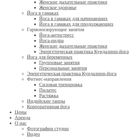
Женские дыхательные практики
Женское здоровье
Йога в гамаках
Йога в гамаках для начинающих
Йога в гамаках для продолжающих
Гармонизирующие занятия
Йога-антистресс
Йога-нидра
Женские дыхательные практики
Энергетическая практика Кундалини-йога
Йога для беременных
Групповые занятия
Персональные занятия
Энергетическая практика Кундалини-йога
Фитнес-направления
Силовая тренировка
Пилатес
Растяжка
Индийские танцы
Корпоративная йога
Цены
Аренда
О нас
Фотографии студии
Видео