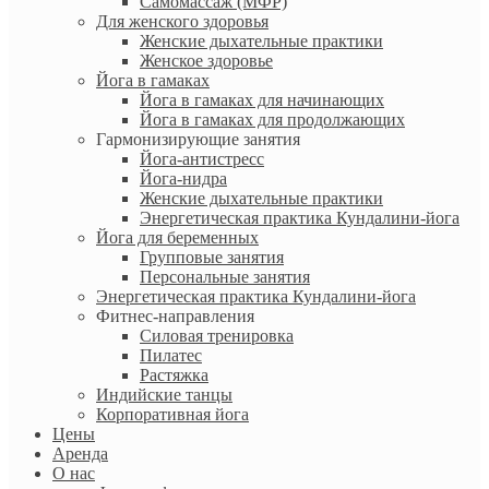
Самомассаж (МФР)
Для женского здоровья
Женские дыхательные практики
Женское здоровье
Йога в гамаках
Йога в гамаках для начинающих
Йога в гамаках для продолжающих
Гармонизирующие занятия
Йога-антистресс
Йога-нидра
Женские дыхательные практики
Энергетическая практика Кундалини-йога
Йога для беременных
Групповые занятия
Персональные занятия
Энергетическая практика Кундалини-йога
Фитнес-направления
Силовая тренировка
Пилатес
Растяжка
Индийские танцы
Корпоративная йога
Цены
Аренда
О нас