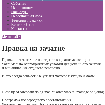
События
Начинающим
Йога-туры
Персональная йога
Телесные практики
Вопрос-Ответ
Контакты
Меню сайта
Правка на зачатие
Правка на зачатие – это создание в организме женщины
максимально благоприятных условий для успешного зачатия
и вынашивания будущего ребёночка.
И это всегда совместные усилия мастера и будущей мамы.
Close up of osteopath doing manipulative visceral massage on young
Программа послеродового восстановления
(Биоэнергокоррекция, Послеродовая правка, может включать