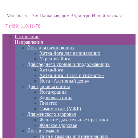
Студия йоги «Према»
г. Москва, ул. 3-я Парковая, дом 33, метро Измайловская
+7 (499) 110-11-76
Расписание
Направления
Йога для начинающих
Хатха-йога для начинающих
Утренняя йога
Для среднего уровня и продолжающих
Хатха-йога
Хатха-йога «Сила и гибкость»
Йога «Активный день»
Для здоровья спины
Йогатерапия
Здоровая спина
Пилатес
Самомассаж (МФР)
Для женского здоровья
Женские дыхательные практики
Женское здоровье
Йога в гамаках
Йога в гамаках для начинающих