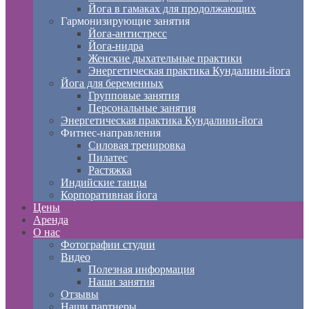
Йога в гамаках для продолжающих
Гармонизирующие занятия
Йога-антистресс
Йога-нидра
Женские дыхательные практики
Энергетическая практика Кундалини-йога
Йога для беременных
Групповые занятия
Персональные занятия
Энергетическая практика Кундалини-йога
Фитнес-направления
Силовая тренировка
Пилатес
Растяжка
Индийские танцы
Корпоративная йога
Цены
Аренда
О нас
Фотографии студии
Видео
Полезная информация
Наши занятия
Отзывы
Наши партнеры