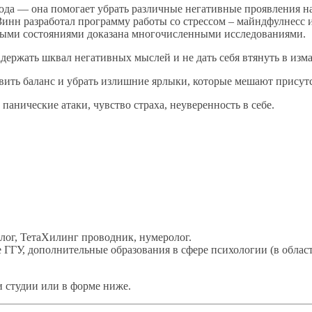
ода — она помогает убрать различные негативные проявления н
н разработал программу работы со стрессом – майндфулнесс или 
ными состояниями доказана многочисленными исследованиями.
адержать шквал негативных мыслей и не дать себя втянуть в из
вить баланс и убрать излишние ярлыки, которые мешают присут
анические атаки, чувство страха, неуверенность в себе.
лог, ТетаХилинг проводник, нумеролог.
 ГГУ, дополнительные образования в сфере психологии (в облас
и студии или в форме ниже.