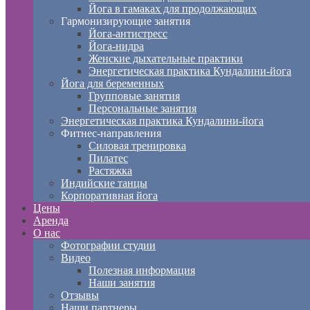
Йога в гамаках для продолжающих
Гармонизирующие занятия
Йога-антистресс
Йога-нидра
Женские дыхательные практики
Энергетическая практика Кундалини-йога
Йога для беременных
Групповые занятия
Персональные занятия
Энергетическая практика Кундалини-йога
Фитнес-направления
Силовая тренировка
Пилатес
Растяжка
Индийские танцы
Корпоративная йога
Цены
Аренда
О нас
Фотографии студии
Видео
Полезная информация
Наши занятия
Отзывы
Наши партнеры