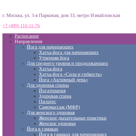
Студия йоги «Према»
г. Москва, ул. 3-я Парковая, дом 33, метро Измайловская
+7 (499) 110-11-76
Расписание
Направления
Йога для начинающих
Хатха-йога для начинающих
Утренняя йога
Для среднего уровня и продолжающих
Хатха-йога
Хатха-йога «Сила и гибкость»
Йога «Активный день»
Для здоровья спины
Йогатерапия
Здоровая спина
Пилатес
Самомассаж (МФР)
Для женского здоровья
Женские дыхательные практики
Женское здоровье
Йога в гамаках
Йога в гамаках для начинающих