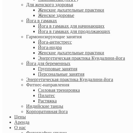
Для женского здоровья
Женские дыхательные практики
Женское здоровье
Йога в гамаках
Йога в гамаках для начинающих
Йога в гамаках для продолжающих
Гармонизирующие занятия
Йога-антистресс
Йога-нидра
Женские дыхательные практики
Энергетическая практика Кундалини-йога
Йога для беременных
Групповые занятия
Персональные занятия
Энергетическая практика Кундалини-йога
Фитнес-направления
Силовая тренировка
Пилатес
Растяжка
Индийские танцы
Корпоративная йога
Цены
Аренда
О нас
Фотографии студии