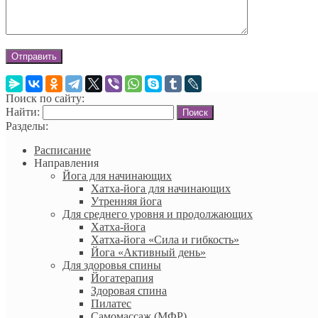
Поиск по сайту:
Найти:
Разделы:
Расписание
Направления
Йога для начинающих
Хатха-йога для начинающих
Утренняя йога
Для среднего уровня и продолжающих
Хатха-йога
Хатха-йога «Сила и гибкость»
Йога «Активный день»
Для здоровья спины
Йогатерапия
Здоровая спина
Пилатес
Самомассаж (МФР)