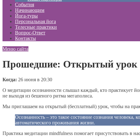
События
Начинающим
Йога-туры
Персональная йога
Телесные практики
Вопрос-Ответ
Контакты
Меню сайта
Прошедшие: Открытый урок «
Когда:
26 июня в 20:30
О медитации осознанности слышал каждый, кто практикует йог
не выходя из бешеного ритма мегаполиса.
Мы приглашаем на открытый (бесплатный) урок, чтобы на прак
Осознанность – это такое состояние сознания человека, к
автоматического проживания жизни.
Практика медитации mindfulness помогает присутствовать в н