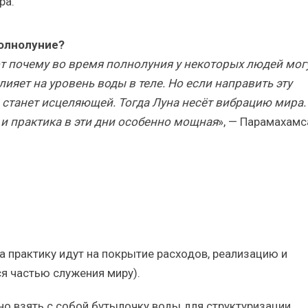
ра.
олнолуние?
от почему во время полнолуния у некоторых людей мог
яет на уровень воды в теле. Но если направить эту
 станет исцеляющей. Тогда Луна несёт вибрацию мира.
 и практика в эти дни особенно мощная
», — Парамахамс
а практику идут на покрытие расходов, реализацию и
ся частью служения миру).
о взять с собой бутылочку воды для структуризации.