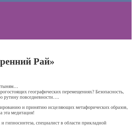
ренний Рай»
вятыням…
дорогостоящих географических перемещениях? Безопасность,
ную рутину повседневности….
рмированию и принятию исцеляющих метафорических образов,
а эта медитация!
и гипносинтеза, специалист в области прикладной