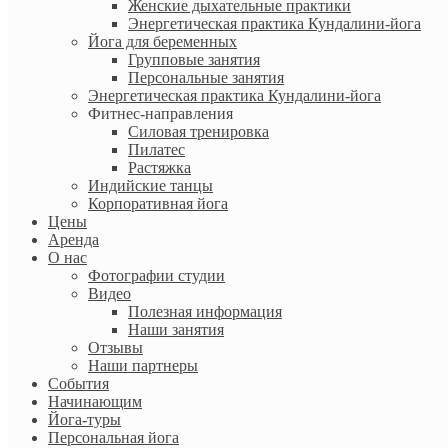
Женские дыхательные практики
Энергетическая практика Кундалини-йога
Йога для беременных
Групповые занятия
Персональные занятия
Энергетическая практика Кундалини-йога
Фитнес-направления
Силовая тренировка
Пилатес
Растяжка
Индийские танцы
Корпоративная йога
Цены
Аренда
О нас
Фотографии студии
Видео
Полезная информация
Наши занятия
Отзывы
Наши партнеры
События
Начинающим
Йога-туры
Персональная йога