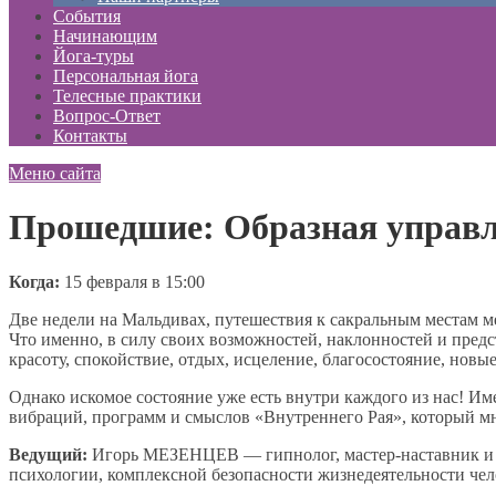
События
Начинающим
Йога-туры
Персональная йога
Телесные практики
Вопрос-Ответ
Контакты
Меню сайта
Прошедшие: Образная управл
Когда:
15 февраля в 15:00
Две недели на Мальдивах, путешествия к сакральным местам 
Что именно, в силу своих возможностей, наклонностей и пред
красоту, спокойствие, отдых, исцеление, благосостояние, но
Однако искомое состояние уже есть внутри каждого из нас! 
вибраций, программ и смыслов «Внутреннего Рая», который мн
Ведущий:
Игорь МЕЗЕНЦЕВ — гипнолог, мастер-наставник и пр
психологии, комплексной безопасности жизнедеятельности чел