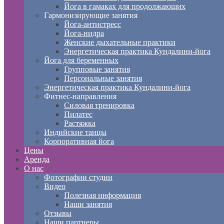
Йога в гамаках для продолжающих
Гармонизирующие занятия
Йога-антистресс
Йога-нидра
Женские дыхательные практики
Энергетическая практика Кундалини-йога
Йога для беременных
Групповые занятия
Персональные занятия
Энергетическая практика Кундалини-йога
Фитнес-направления
Силовая тренировка
Пилатес
Растяжка
Индийские танцы
Корпоративная йога
Цены
Аренда
О нас
Фотографии студии
Видео
Полезная информация
Наши занятия
Отзывы
Наши партнеры