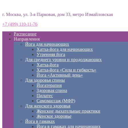
Студия йоги «Према»
г. Москва, ул. 3-я Парковая, дом 33, метро Измайловская
+7 (499) 110-11-76
Расписание
Направления
Йога для начинающих
Хатха-йога для начинающих
Утренняя йога
Для среднего уровня и продолжающих
Хатха-йога
Хатха-йога «Сила и гибкость»
Йога «Активный день»
Для здоровья спины
Йогатерапия
Здоровая спина
Пилатес
Самомассаж (МФР)
Для женского здоровья
Женские дыхательные практики
Женское здоровье
Йога в гамаках
Йога в гамаках для начинающих