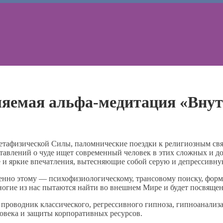
яемая альфа-медитация «Внут
метафизической Силы, паломнические поездки к религиозным с
ставлений о чуде ищет современный человек в этих сложных и 
вые и яркие впечатления, вытесняющие собой серую и депрессив
Именно этому — психофизиологическому, трансовому поиску, фо
огие из нас пытаются найти во внешнем Мире и будет посвящен
оводник классического, регрессивного гипноза, гипноанализа 
овека и защиты корпоративных ресурсов.