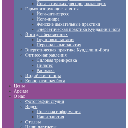
Йога в гамаках для продолжающих
Гармонизирующие занятия
Йога-антистресс
Йога-нидра
Женские дыхательные практики
Энергетическая практика Кундалини-йога
Йога для беременных
Групповые занятия
Персональные занятия
Энергетическая практика Кундалини-йога
Фитнес-направления
Силовая тренировка
Пилатес
Растяжка
Индийские танцы
Корпоративная йога
Цены
Аренда
О нас
Фотографии студии
Видео
Полезная информация
Наши занятия
Отзывы
Наши партнеры