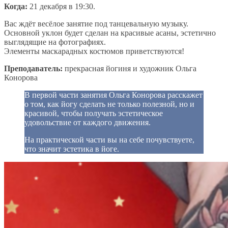
Когда:
21 декабря в 19:30.
Вас ждёт весёлое занятие под танцевальную музыку.
Основной уклон будет сделан на красивые асаны, эстетично
выглядящие на фотографиях.
Элементы маскарадных костюмов приветствуются!
Преподаватель:
прекрасная йогиня и художник Ольга
Конорова
В первой части занятия Ольга Конорова расскажет
о том, как йогу сделать не только полезной, но и
красивой, чтобы получать эстетическое
удовольствие от каждого движения.
На практической части вы на себе почувствуете,
что значит эстетика в йоге.