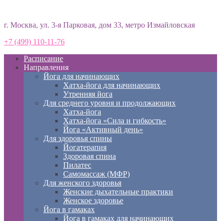
Студия йоги «Према»
г. Москва, ул. 3-я Парковая, дом 33, метро Измайловская
+7 (499) 110-11-76
Расписание
Направления
Йога для начинающих
Хатха-йога для начинающих
Утренняя йога
Для среднего уровня и продолжающих
Хатха-йога
Хатха-йога «Сила и гибкость»
Йога «Активный день»
Для здоровья спины
Йогатерапия
Здоровая спина
Пилатес
Самомассаж (МФР)
Для женского здоровья
Женские дыхательные практики
Женское здоровье
Йога в гамаках
Йога в гамаках для начинающих