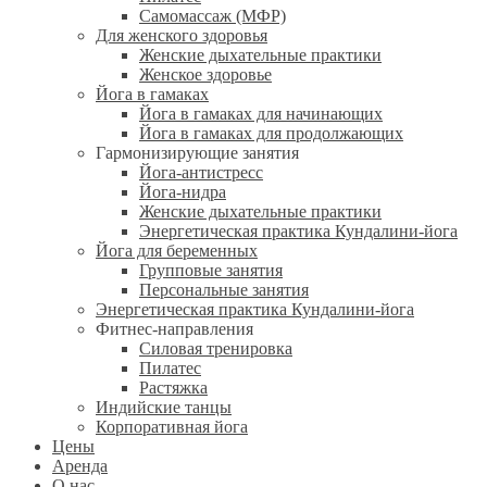
Самомассаж (МФР)
Для женского здоровья
Женские дыхательные практики
Женское здоровье
Йога в гамаках
Йога в гамаках для начинающих
Йога в гамаках для продолжающих
Гармонизирующие занятия
Йога-антистресс
Йога-нидра
Женские дыхательные практики
Энергетическая практика Кундалини-йога
Йога для беременных
Групповые занятия
Персональные занятия
Энергетическая практика Кундалини-йога
Фитнес-направления
Силовая тренировка
Пилатес
Растяжка
Индийские танцы
Корпоративная йога
Цены
Аренда
О нас