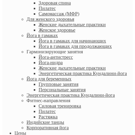
Здоровая спина
Пилатес
Самомассаж (МФР)
Для женского здоровья
Женские дыхательные практики
Женское здоровье
Йога в гамаках
Йога в гамаках для начинающих
Йога в гамаках для продолжающих
Гармонизирующие занятия
Йога-антистресс
Йога-нидра
Женские дыхательные практики
Энергетическая практика Кундалини-йога
Йога для беременных
Групповые занятия
Персональные занятия
Энергетическая практика Кундалини-йога
Фитнес-направления
Силовая тренировка
Пилатес
Растяжка
Индийские танцы
Корпоративная йога
Цены