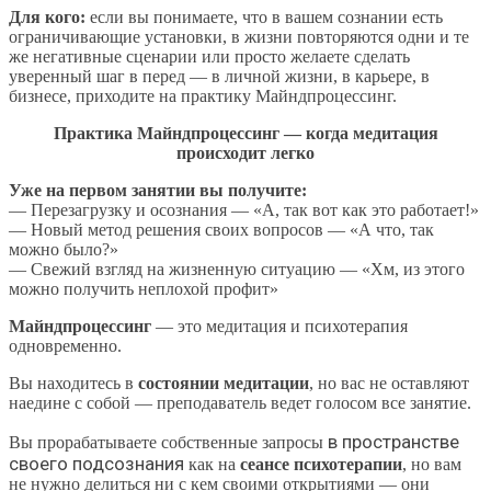
Для кого:
если вы понимаете, что в вашем сознании есть
ограничивающие установки, в жизни повторяются одни и те
же негативные сценарии или просто желаете сделать
уверенный шаг в перед — в личной жизни, в карьере, в
бизнесе, приходите на практику Майндпроцессинг.
Практика Майндпроцессинг — когда медитация
происходит легко
Уже на первом занятии вы получите:
— Перезагрузку и осознания — «А, так вот как это работает!»
— Новый метод решения своих вопросов — «А что, так
можно было?»
— Свежий взгляд на жизненную ситуацию — «Хм, из этого
можно получить неплохой профит»
Майндпроцессинг
— это медитация и психотерапия
одновременно.
Вы находитесь в
состоянии медитации
, но вас не оставляют
наедине с собой — преподаватель ведет голосом все занятие.
в пространстве
Вы прорабатываете собственные запросы
своего подсознания
как на
сеансе психотерапии
, но вам
не нужно делиться ни с кем своими открытиями — они