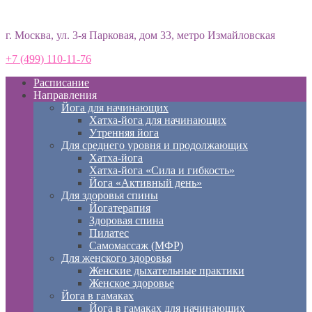
Студия йоги «Према»
г. Москва, ул. 3-я Парковая, дом 33, метро Измайловская
+7 (499) 110-11-76
Расписание
Направления
Йога для начинающих
Хатха-йога для начинающих
Утренняя йога
Для среднего уровня и продолжающих
Хатха-йога
Хатха-йога «Сила и гибкость»
Йога «Активный день»
Для здоровья спины
Йогатерапия
Здоровая спина
Пилатес
Самомассаж (МФР)
Для женского здоровья
Женские дыхательные практики
Женское здоровье
Йога в гамаках
Йога в гамаках для начинающих