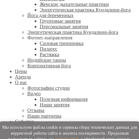
Женские дыхательные практики
Энергетическая практика Кундалини-йога
Йога для беременных
Групповые занятия
Персональные занятия
Энергетическая практика Кундалини-йога
Фитнес-направления
Силовая тренировка
Пилатес
Растяжка
Индийские танцы
Корпоративная йога
Цены
Аренда
О нас
Фотографии студии
Видео
Полезная информация
Наши занятия
Отзывы
Наши партнеры
События
Начинающим
Мы используем файлы cookie и сервисы сбора технических данных для
Йога-туры
корректной работы сайта и анализа посещаемости. Продолжая
Персональная йога