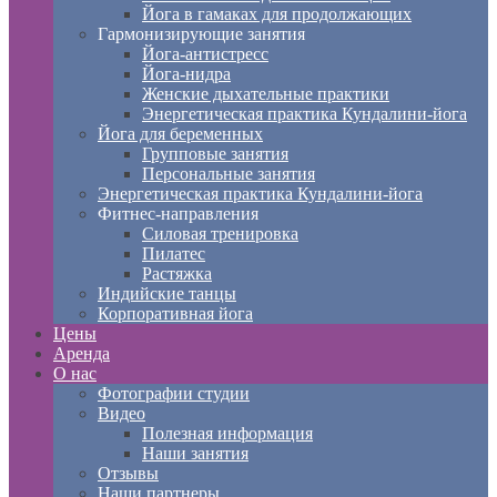
Йога в гамаках для продолжающих
Гармонизирующие занятия
Йога-антистресс
Йога-нидра
Женские дыхательные практики
Энергетическая практика Кундалини-йога
Йога для беременных
Групповые занятия
Персональные занятия
Энергетическая практика Кундалини-йога
Фитнес-направления
Силовая тренировка
Пилатес
Растяжка
Индийские танцы
Корпоративная йога
Цены
Аренда
О нас
Фотографии студии
Видео
Полезная информация
Наши занятия
Отзывы
Наши партнеры