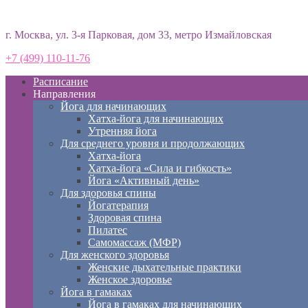
Студия йоги «Према»
г. Москва, ул. 3-я Парковая, дом 33, метро Измайловская
+7 (499) 110-11-76
Расписание
Направления
Йога для начинающих
Хатха-йога для начинающих
Утренняя йога
Для среднего уровня и продолжающих
Хатха-йога
Хатха-йога «Сила и гибкость»
Йога «Активный день»
Для здоровья спины
Йогатерапия
Здоровая спина
Пилатес
Самомассаж (МФР)
Для женского здоровья
Женские дыхательные практики
Женское здоровье
Йога в гамаках
Йога в гамаках для начинающих