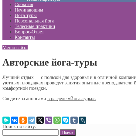
События
Начинающим
Йога-туры
Персональная йога
Телесные практики
Вопрос-Ответ
Контакты
Меню сайта
Авторские йога-туры
Лучший отдых — с пользой для здоровья и в отличной компании.
уютных площадках проведут занятия опытные преподаватели йо
комфортной поездки.
Следите за анонсами
в разделе «Йога-туры».
Поиск по сайту:
Найти: