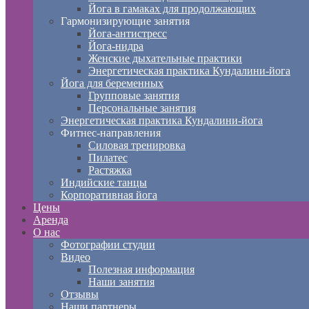
Йога в гамаках для продолжающих
Гармонизирующие занятия
Йога-антистресс
Йога-нидра
Женские дыхательные практики
Энергетическая практика Кундалини-йога
Йога для беременных
Групповые занятия
Персональные занятия
Энергетическая практика Кундалини-йога
Фитнес-направления
Силовая тренировка
Пилатес
Растяжка
Индийские танцы
Корпоративная йога
Цены
Аренда
О нас
Фотографии студии
Видео
Полезная информация
Наши занятия
Отзывы
Наши партнеры