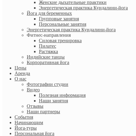
Женские дыхательные практики
Энергетическая практика Кундалини-йога
Йога для беременных
Групповые занятия
Персональные занятия
Энергетическая практика Кундалини-йога
Фитнес-направления
Силовая тренировка
Пилатес
Растяжка
Индийские танцы
Корпоративная йога
Цены
Аренда
О нас
Фотографии студии
Видео
Полезная информация
Наши занятия
Отзывы
Наши партнеры
События
Начинающим
Йога-туры
Персональная йога