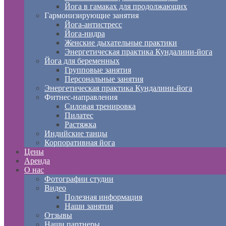
Йога в гамаках для продолжающих
Гармонизирующие занятия
Йога-антистресс
Йога-нидра
Женские дыхательные практики
Энергетическая практика Кундалини-йога
Йога для беременных
Групповые занятия
Персональные занятия
Энергетическая практика Кундалини-йога
Фитнес-направления
Силовая тренировка
Пилатес
Растяжка
Индийские танцы
Корпоративная йога
Цены
Аренда
О нас
Фотографии студии
Видео
Полезная информация
Наши занятия
Отзывы
Наши партнеры