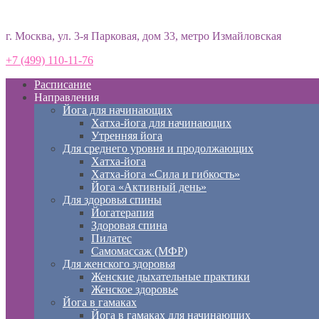
Студия йоги «Према»
г. Москва, ул. 3-я Парковая, дом 33, метро Измайловская
+7 (499) 110-11-76
Расписание
Направления
Йога для начинающих
Хатха-йога для начинающих
Утренняя йога
Для среднего уровня и продолжающих
Хатха-йога
Хатха-йога «Сила и гибкость»
Йога «Активный день»
Для здоровья спины
Йогатерапия
Здоровая спина
Пилатес
Самомассаж (МФР)
Для женского здоровья
Женские дыхательные практики
Женское здоровье
Йога в гамаках
Йога в гамаках для начинающих