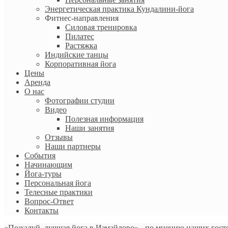
Энергетическая практика Кундалини-йога
Фитнес-направления
Силовая тренировка
Пилатес
Растяжка
Индийские танцы
Корпоративная йога
Цены
Аренда
О нас
Фотографии студии
Видео
Полезная информация
Наши занятия
Отзывы
Наши партнеры
События
Начинающим
Йога-туры
Персональная йога
Телесные практики
Вопрос-Ответ
Контакты
«Пожалуй, лучшая йога в Измайлово» - по мнению наших гост