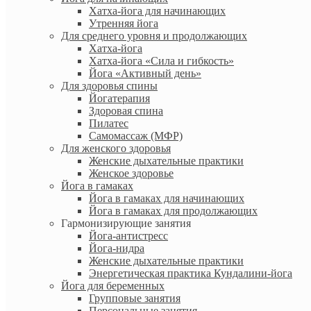
Хатха-йога для начинающих
Утренняя йога
Для среднего уровня и продолжающих
Хатха-йога
Хатха-йога «Сила и гибкость»
Йога «Активный день»
Для здоровья спины
Йогатерапия
Здоровая спина
Пилатес
Самомассаж (МФР)
Для женского здоровья
Женские дыхательные практики
Женское здоровье
Йога в гамаках
Йога в гамаках для начинающих
Йога в гамаках для продолжающих
Гармонизирующие занятия
Йога-антистресс
Йога-нидра
Женские дыхательные практики
Энергетическая практика Кундалини-йога
Йога для беременных
Групповые занятия
Персональные занятия