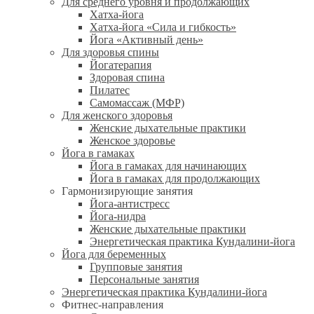
Для среднего уровня и продолжающих
Хатха-йога
Хатха-йога «Сила и гибкость»
Йога «Активный день»
Для здоровья спины
Йогатерапия
Здоровая спина
Пилатес
Самомассаж (МФР)
Для женского здоровья
Женские дыхательные практики
Женское здоровье
Йога в гамаках
Йога в гамаках для начинающих
Йога в гамаках для продолжающих
Гармонизирующие занятия
Йога-антистресс
Йога-нидра
Женские дыхательные практики
Энергетическая практика Кундалини-йога
Йога для беременных
Групповые занятия
Персональные занятия
Энергетическая практика Кундалини-йога
Фитнес-направления