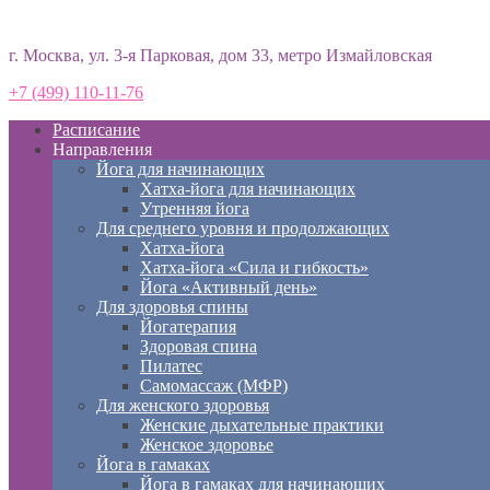
Студия йоги «Према»
г. Москва, ул. 3-я Парковая, дом 33, метро Измайловская
+7 (499) 110-11-76
Расписание
Направления
Йога для начинающих
Хатха-йога для начинающих
Утренняя йога
Для среднего уровня и продолжающих
Хатха-йога
Хатха-йога «Сила и гибкость»
Йога «Активный день»
Для здоровья спины
Йогатерапия
Здоровая спина
Пилатес
Самомассаж (МФР)
Для женского здоровья
Женские дыхательные практики
Женское здоровье
Йога в гамаках
Йога в гамаках для начинающих