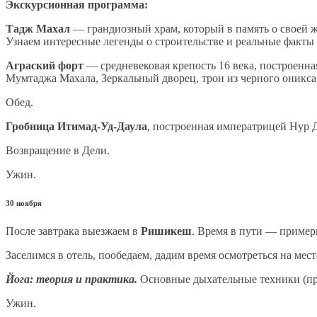
Экскурсионная программа:
Тадж Махал
— грандиозный храм, который в память о своей
Узнаем интересные легенды о строительстве и реальные факты
Аграский форт
— средневековая крепость 16 века, построенн
Мумтаджа Махала, Зеркальный дворец, трон из черного оникса,
Обед.
Гробница Итимад-Уд-Даула
, построенная императрицей Нур Д
Возвращение в Дели.
Ужин.
30 ноября
После завтрака выезжаем в
Ришикеш
. Время в пути — примерн
Заселимся в отель, пообедаем, дадим время осмотреться на мест
Йога: теория и практика.
Основные дыхательные техники (пр
Ужин.