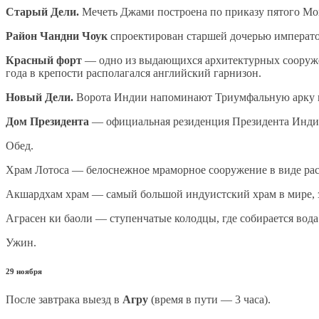
Старый Дели.
Мечеть Джами построена по приказу пятого Мо
Район Чандни Чоук
спроектирован старшей дочерью император
Красный форт
— одно из выдающихся архитектурных сооруже
года в крепости располагался английский гарнизон.
Новый Дели.
Ворота Индии напоминают Триумфальную арку в
Дом Президента
— официальная резиденция Президента Инди
Обед.
Храм Лотоса — белоснежное мраморное сооружение в виде рас
Акшардхам храм — самый большой индуистский храм в мире, з
Аграсен ки баоли — ступенчатые колодцы, где собирается вода 
Ужин.
29 ноября
После завтрака выезд в
Агру
(время в пути — 3 часа).