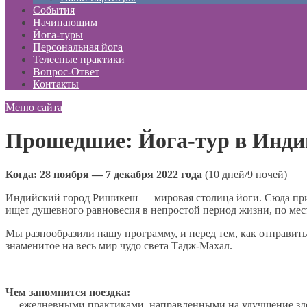
События
Начинающим
Йога-туры
Персональная йога
Телесные практики
Вопрос-Ответ
Контакты
Меню сайта
Прошедшие: Йога-тур в Инди
Когда: 28 ноября — 7 декабря 2022 года
(10 дней/9 ночей)
Индийский город Ришикеш — мировая столица йоги. Сюда прие
ищет душевного равновесия в непростой период жизни, по мест
Мы разнообразили нашу программу, и перед тем, как отправит
знаменитое на весь мир чудо света Тадж-Махал.
Чем запомнится поездка:
— ежедневными практиками, направленными на улучшение здо