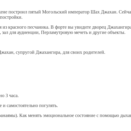
 жене построил пятый Могольский император Шах Джахан. Сейч
 постройки.
ая из красного песчаника. В форте вы увидите дворец Джаханги
 зал для аудиенции, Перламутровую мечеть и другие объекты.
жахан, супругой Джахангира, для своих родителей.
о 3 часа.
е и самостоятельно погулять.
анаямы). Как менять эмоциональное состояние с помощью дыха