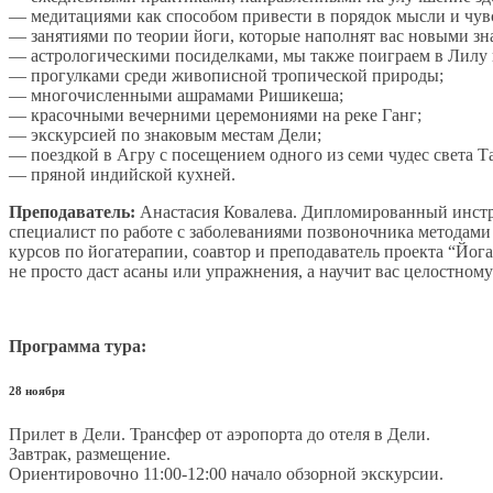
— медитациями как способом привести в порядок мысли и чув
— занятиями по теории йоги, которые наполнят вас новыми зн
— астрологическими посиделками, мы также поиграем в Лилу 
— прогулками среди живописной тропической природы;
— многочисленными ашрамами Ришикеша;
— красочными вечерними церемониями на реке Ганг;
— экскурсией по знаковым местам Дели;
— поездкой в Агру с посещением одного из семи чудес света Т
— пряной индийской кухней.
Преподаватель:
Анастасия Ковалева. Дипломированный инстру
специалист по работе с заболеваниями позвоночника методами
курсов по йогатерапии, соавтор и преподаватель проекта “Йог
не просто даст асаны или упражнения, а научит вас целостному
Программа тура:
28 ноября
Прилет в Дели. Трансфер от аэропорта до отеля в Дели.
Завтрак, размещение.
Ориентировочно 11:00-12:00 начало обзорной экскурсии.