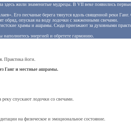
 здесь жили знаменитые мудрецы. В VII веке появились первые
в». Его песчаные берега тянутся вдоль священной реки Ганг. О
 обряд, опуская на воду лодочки с зажженными свечами.
истские храмы и ашрамы. Сюда приезжают за духовными практи
ы наполнитесь энергией и обретете гармонию.
. Практика йоги.
ез Ганг и местные ашрамы.
а реку спускают лодочки со свечами.
итации на физическое и эмоциональное состояние.