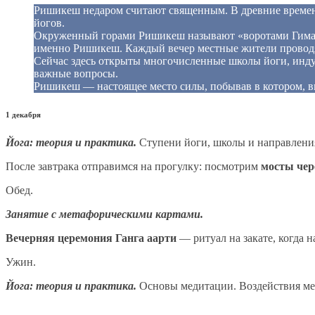
Ришикеш недаром считают священным. В древние времена
йогов.
Окруженный горами Ришикеш называют «воротами Гималае
именно Ришикеш. Каждый вечер местные жители проводят
Сейчас здесь открыты многочисленные школы йоги, инду
важные вопросы.
Ришикеш — настоящее место силы, побывав в котором, в
1 декабря
Йога: теория и практика.
Ступени йоги, школы и направления
После завтрака отправимся на прогулку: посмотрим
мосты чер
Обед.
Занятие с метафорическими картами.
Вечерняя церемония Ганга аарти
— ритуал на закате, когда н
Ужин.
Йога: теория и практика.
Основы медитации. Воздействия мед