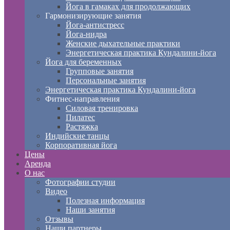
Йога в гамаках для продолжающих
Гармонизирующие занятия
Йога-антистресс
Йога-нидра
Женские дыхательные практики
Энергетическая практика Кундалини-йога
Йога для беременных
Групповые занятия
Персональные занятия
Энергетическая практика Кундалини-йога
Фитнес-направления
Силовая тренировка
Пилатес
Растяжка
Индийские танцы
Корпоративная йога
Цены
Аренда
О нас
Фотографии студии
Видео
Полезная информация
Наши занятия
Отзывы
Наши партнеры