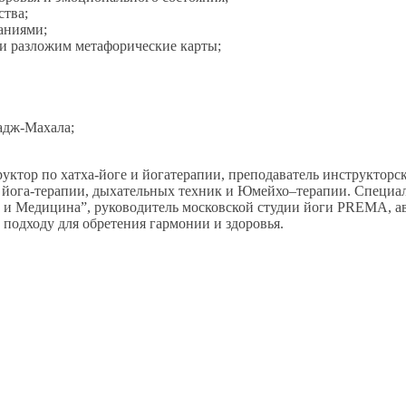
ства;
аниями;
и разложим метафорические карты;
адж-Махала;
ктор по хатха-йоге и йогатерапии, преподаватель инструкторск
 йога-терапии, дыхательных техник и Юмейхо–терапии. Специал
а и Медицина”, руководитель московской студии йоги PREMA, авт
 подходу для обретения гармонии и здоровья.