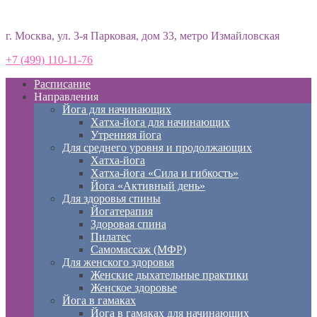
Студия йоги «Према»
г. Москва, ул. 3-я Парковая, дом 33, метро Измайловская
+7 (499) 110-11-76
Расписание
Направления
Йога для начинающих
Хатха-йога для начинающих
Утренняя йога
Для среднего уровня и продолжающих
Хатха-йога
Хатха-йога «Сила и гибкость»
Йога «Активный день»
Для здоровья спины
Йогатерапия
Здоровая спина
Пилатес
Самомассаж (МФР)
Для женского здоровья
Женские дыхательные практики
Женское здоровье
Йога в гамаках
Йога в гамаках для начинающих