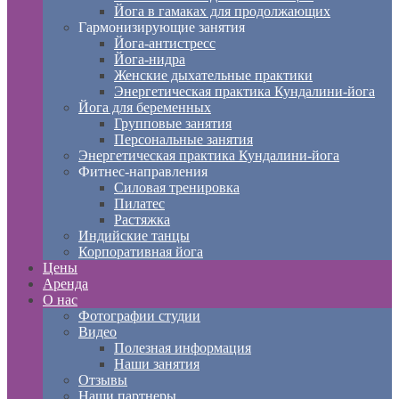
Йога в гамаках для продолжающих
Гармонизирующие занятия
Йога-антистресс
Йога-нидра
Женские дыхательные практики
Энергетическая практика Кундалини-йога
Йога для беременных
Групповые занятия
Персональные занятия
Энергетическая практика Кундалини-йога
Фитнес-направления
Силовая тренировка
Пилатес
Растяжка
Индийские танцы
Корпоративная йога
Цены
Аренда
О нас
Фотографии студии
Видео
Полезная информация
Наши занятия
Отзывы
Наши партнеры