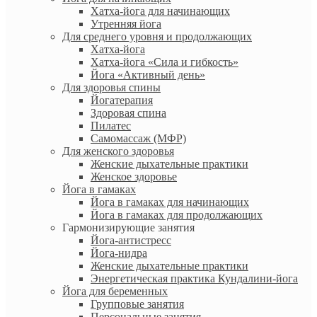
Хатха-йога для начинающих
Утренняя йога
Для среднего уровня и продолжающих
Хатха-йога
Хатха-йога «Сила и гибкость»
Йога «Активный день»
Для здоровья спины
Йогатерапия
Здоровая спина
Пилатес
Самомассаж (МФР)
Для женского здоровья
Женские дыхательные практики
Женское здоровье
Йога в гамаках
Йога в гамаках для начинающих
Йога в гамаках для продолжающих
Гармонизирующие занятия
Йога-антистресс
Йога-нидра
Женские дыхательные практики
Энергетическая практика Кундалини-йога
Йога для беременных
Групповые занятия
Персональные занятия