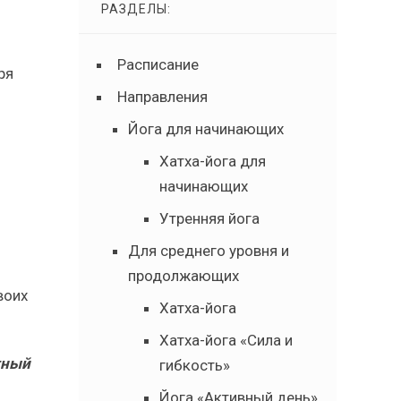
РАЗДЕЛЫ:
Расписание
ря
Направления
Йога для начинающих
Хатха-йога для
начинающих
Утренняя йога
Для среднего уровня и
продолжающих
воих
Хатха-йога
Хатха-йога «Сила и
тный
гибкость»
Йога «Активный день»