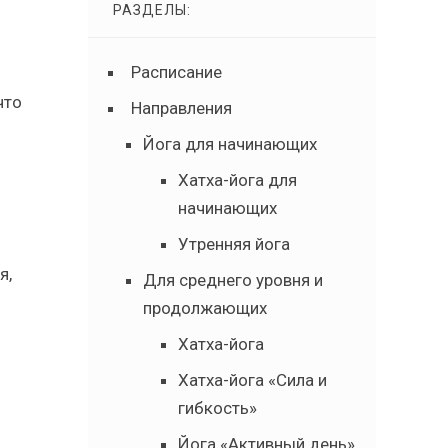
РАЗДЕЛЫ:
Расписание
что
Направления
Йога для начинающих
Хатха-йога для
начинающих
Утренняя йога
я,
Для среднего уровня и
продолжающих
Хатха-йога
Хатха-йога «Сила и
гибкость»
Йога «Активный день»