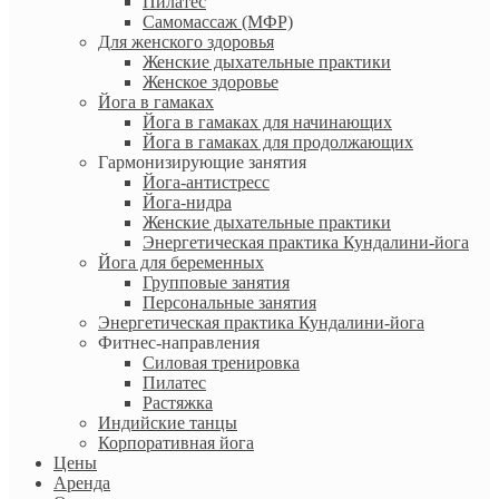
Пилатес
Самомассаж (МФР)
Для женского здоровья
Женские дыхательные практики
Женское здоровье
Йога в гамаках
Йога в гамаках для начинающих
Йога в гамаках для продолжающих
Гармонизирующие занятия
Йога-антистресс
Йога-нидра
Женские дыхательные практики
Энергетическая практика Кундалини-йога
Йога для беременных
Групповые занятия
Персональные занятия
Энергетическая практика Кундалини-йога
Фитнес-направления
Силовая тренировка
Пилатес
Растяжка
Индийские танцы
Корпоративная йога
Цены
Аренда