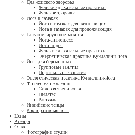
Для женского здоровья
Женские дыхательные практики
Женское здоровье
Йога в гамаках
Йога в гамаках для начинающих
Йога в гамаках для продолжающих
Гармонизирующие занятия
Йога-антистресс
Йога-нидра
Женские дыхательные практики
Энергетическая практика Кундалини-йога
Йога для беременных
Групповые занятия
Персональные занятия
Энергетическая практика Кундалини-йога
Фитнес-направления
Силовая тренировка
Пилатес
Растяжка
Индийские танцы
Корпоративная йога
Цены
Аренда
О нас
Фотографии студии