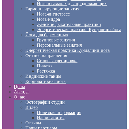
Йога в гамаках для продолжающих
Гармонизирующие занятия
Йога-антистресс
Йога-нидра
Женские дыхательные практики
Энергетическая практика Кундалини-йога
Йога для беременных
Групповые занятия
Персональные занятия
Энергетическая практика Кундалини-йога
Фитнес-направления
Силовая тренировка
Пилатес
Растяжка
Индийские танцы
Корпоративная йога
Цены
Аренда
О нас
Фотографии студии
Видео
Полезная информация
Наши занятия
Отзывы
Наши партнеры