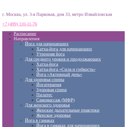
Студия йоги «Према»
г. Москва, ул. 3-я Парковая, дом 33, метро Измайловская
+7 (499) 110-11-76
Расписание
Направления
Йога для начинающих
Хатха-йога для начинающих
Утренняя йога
Для среднего уровня и продолжающих
Хатха-йога
Хатха-йога «Сила и гибкость»
Йога «Активный день»
Для здоровья спины
Йогатерапия
Здоровая спина
Пилатес
Самомассаж (МФР)
Для женского здоровья
Женские дыхательные практики
Женское здоровье
Йога в гамаках
Йога в гамаках для начинающих