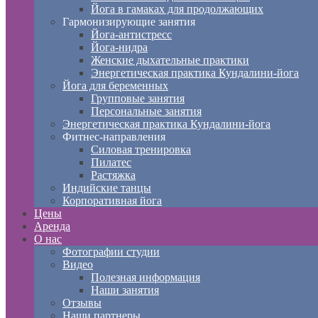
Йога в гамаках для продолжающих
Гармонизирующие занятия
Йога-антистресс
Йога-нидра
Женские дыхательные практики
Энергетическая практика Кундалини-йога
Йога для беременных
Групповые занятия
Персональные занятия
Энергетическая практика Кундалини-йога
Фитнес-направления
Силовая тренировка
Пилатес
Растяжка
Индийские танцы
Корпоративная йога
Цены
Аренда
О нас
Фотографии студии
Видео
Полезная информация
Наши занятия
Отзывы
Наши партнеры