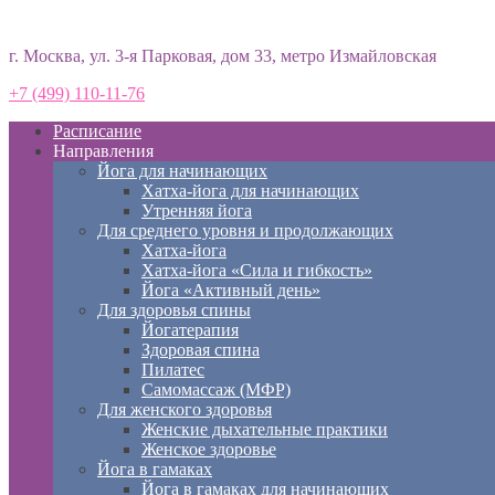
Студия йоги «Према»
г. Москва, ул. 3-я Парковая, дом 33, метро Измайловская
+7 (499) 110-11-76
Расписание
Направления
Йога для начинающих
Хатха-йога для начинающих
Утренняя йога
Для среднего уровня и продолжающих
Хатха-йога
Хатха-йога «Сила и гибкость»
Йога «Активный день»
Для здоровья спины
Йогатерапия
Здоровая спина
Пилатес
Самомассаж (МФР)
Для женского здоровья
Женские дыхательные практики
Женское здоровье
Йога в гамаках
Йога в гамаках для начинающих