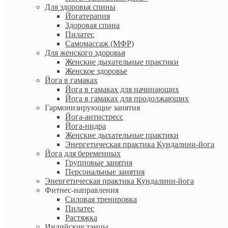
Для здоровья спины
Йогатерапия
Здоровая спина
Пилатес
Самомассаж (МФР)
Для женского здоровья
Женские дыхательные практики
Женское здоровье
Йога в гамаках
Йога в гамаках для начинающих
Йога в гамаках для продолжающих
Гармонизирующие занятия
Йога-антистресс
Йога-нидра
Женские дыхательные практики
Энергетическая практика Кундалини-йога
Йога для беременных
Групповые занятия
Персональные занятия
Энергетическая практика Кундалини-йога
Фитнес-направления
Силовая тренировка
Пилатес
Растяжка
Индийские танцы