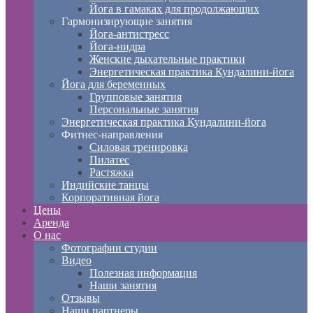
Йога в гамаках для продолжающих
Гармонизирующие занятия
Йога-антистресс
Йога-нидра
Женские дыхательные практики
Энергетическая практика Кундалини-йога
Йога для беременных
Групповые занятия
Персональные занятия
Энергетическая практика Кундалини-йога
Фитнес-направления
Силовая тренировка
Пилатес
Растяжка
Индийские танцы
Корпоративная йога
Цены
Аренда
О нас
Фотографии студии
Видео
Полезная информация
Наши занятия
Отзывы
Наши партнеры