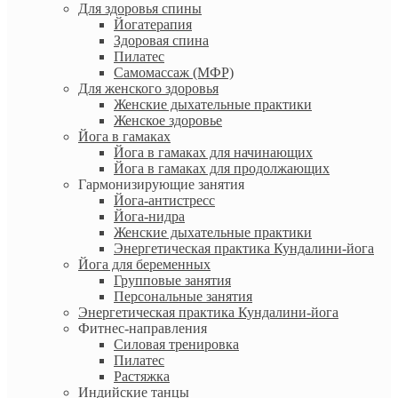
Для здоровья спины
Йогатерапия
Здоровая спина
Пилатес
Самомассаж (МФР)
Для женского здоровья
Женские дыхательные практики
Женское здоровье
Йога в гамаках
Йога в гамаках для начинающих
Йога в гамаках для продолжающих
Гармонизирующие занятия
Йога-антистресс
Йога-нидра
Женские дыхательные практики
Энергетическая практика Кундалини-йога
Йога для беременных
Групповые занятия
Персональные занятия
Энергетическая практика Кундалини-йога
Фитнес-направления
Силовая тренировка
Пилатес
Растяжка
Индийские танцы