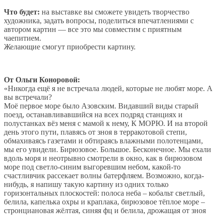
Что будет:
на выставке вы сможете увидеть творчество
художника, задать вопросы, поделиться впечатлениями с
автором картин — все это мы совместим с приятным
чаепитием.
Желающие смогут приобрести картину.
От Ольги Коноровой:
«Никогда ещё я не встречала людей, которые не любят море. А
вы встречали?
Моё первое море было Азовским. Видавший виды старый
поезд, останавливавшийся на всех подряд станциях и
полустанках вёз меня с мамой к нему, К МОРЮ. И на второй
день этого пути, плавясь от зноя в терракотовой степи,
обмахиваясь газетами и обтираясь влажными полотенцами,
мы его увидели. Бирюзовое. Большое. Бесконечное. Мы ехали
вдоль моря и неотрывно смотрели в окно, как в бирюзовом
море под светло-синим выгоревшим небом, какой-то
счастливчик рассекает волны батерфляем. Возможно, когда-
нибудь, я напишу такую картину из одних только
горизонтальных плоскостей: полоса неба – кобальт светлый,
белила, капелька охры и краплака, бирюзовое тёплое море –
стронциановая жёлтая, синяя фц и белила, дрожащая от зноя