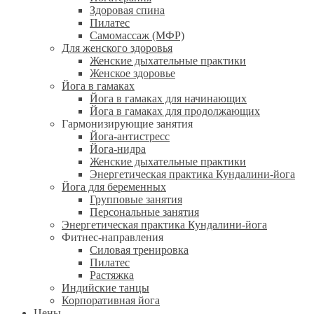
Здоровая спина
Пилатес
Самомассаж (МФР)
Для женского здоровья
Женские дыхательные практики
Женское здоровье
Йога в гамаках
Йога в гамаках для начинающих
Йога в гамаках для продолжающих
Гармонизирующие занятия
Йога-антистресс
Йога-нидра
Женские дыхательные практики
Энергетическая практика Кундалини-йога
Йога для беременных
Групповые занятия
Персональные занятия
Энергетическая практика Кундалини-йога
Фитнес-направления
Силовая тренировка
Пилатес
Растяжка
Индийские танцы
Корпоративная йога
Цены