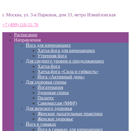
Студия йоги «Према»
г. Москва, ул. 3-я Парковая, дом 33, метро Измайловская
+7 (499) 110-11-76
Расписание
Направления
Йога для начинающих
Хатха-йога для начинающих
Утренняя йога
Для среднего уровня и продолжающих
Хатха-йога
Хатха-йога «Сила и гибкость»
Йога «Активный день»
Для здоровья спины
Йогатерапия
Здоровая спина
Пилатес
Самомассаж (МФР)
Для женского здоровья
Женские дыхательные практики
Женское здоровье
Йога в гамаках
Йога в гамаках для начинающих