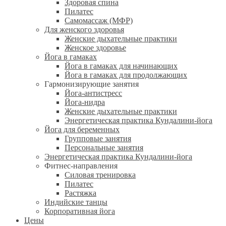
Здоровая спина
Пилатес
Самомассаж (МФР)
Для женского здоровья
Женские дыхательные практики
Женское здоровье
Йога в гамаках
Йога в гамаках для начинающих
Йога в гамаках для продолжающих
Гармонизирующие занятия
Йога-антистресс
Йога-нидра
Женские дыхательные практики
Энергетическая практика Кундалини-йога
Йога для беременных
Групповые занятия
Персональные занятия
Энергетическая практика Кундалини-йога
Фитнес-направления
Силовая тренировка
Пилатес
Растяжка
Индийские танцы
Корпоративная йога
Цены