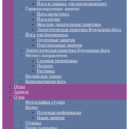
Йога в гамаках для продолжающих
Гармонизирующие занятия
Йога-антистресс
Йога-нидра
Женские дыхательные практики
Энергетическая практика Кундалини-йога
Йога для беременных
Групповые занятия
Персональные занятия
Энергетическая практика Кундалини-йога
Фитнес-направления
Силовая тренировка
Пилатес
Растяжка
Индийские танцы
Корпоративная йога
Цены
Аренда
О нас
Фотографии студии
Видео
Полезная информация
Наши занятия
Отзывы
Наши партнеры