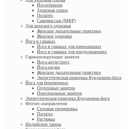
Йогатерапия
Здоровая спина
Пилатес
Самомассаж (МФР)
Для женского здоровья
Женские дыхательные практики
Женское здоровье
Йога в гамаках
Йога в гамаках для начинающих
Йога в гамаках для продолжающих
Гармонизирующие занятия
Йога-антистресс
Йога-нидра
Женские дыхательные практики
Энергетическая практика Кундалини-йога
Йога для беременных
Групповые занятия
Персональные занятия
Энергетическая практика Кундалини-йога
Фитнес-направления
Силовая тренировка
Пилатес
Растяжка
Индийские танцы