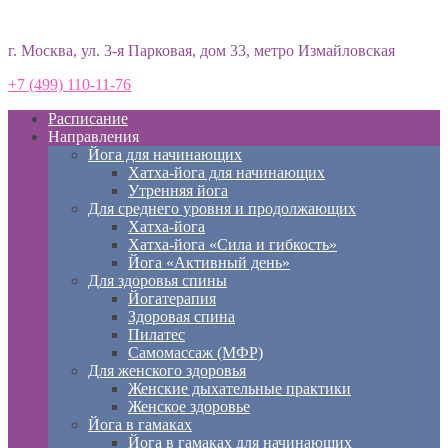
Студия йоги «Према»
г. Москва, ул. 3-я Парковая, дом 33, метро Измайловская
+7 (499) 110-11-76
Расписание
Направления
Йога для начинающих
Хатха-йога для начинающих
Утренняя йога
Для среднего уровня и продолжающих
Хатха-йога
Хатха-йога «Сила и гибкость»
Йога «Активный день»
Для здоровья спины
Йогатерапия
Здоровая спина
Пилатес
Самомассаж (МФР)
Для женского здоровья
Женские дыхательные практики
Женское здоровье
Йога в гамаках
Йога в гамаках для начинающих