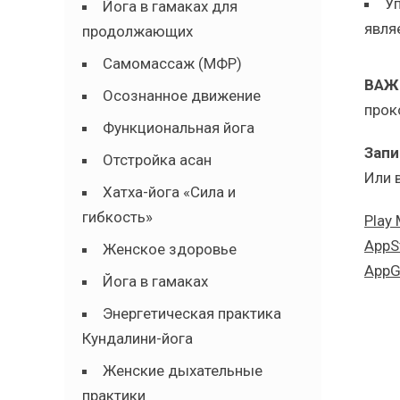
У
Йога в гамаках для
явля
продолжающих
Самомассаж (МФР)
ВАЖ
Осознанное движение
прок
Функциональная йога
Запи
Отстройка асан
Или 
Хатха-йога «Сила и
гибкость»
Play 
AppS
Женское здоровье
AppG
Йога в гамаках
Энергетическая практика
Кундалини-йога
Женские дыхательные
практики