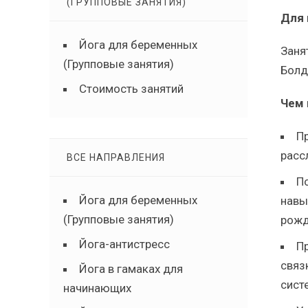
(ГРУППОВЫЕ ЗАНЯТИЯ)
Для 
Йога для беременных
Заня
(Групповые занятия)
Болд
Стоимость занятий
Чем 
П
расс
ВСЕ НАПРАВЛЕНИЯ
П
Йога для беременных
навы
(Групповые занятия)
рожд
Йога-антистресс
П
связ
Йога в гамаках для
сист
начинающих