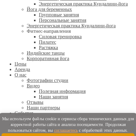
Энергетическая практика Кундалини-йога
Йога для беременных
Групповые занятия
Персональные занятия
Энергетическая практика Кундалини-йога
Фитнес-направления
Силовая тренировка
Пилатес
Растяжка
Индийские танцы
Корпоративная йога
Цены
Аренда
О нас
Фотографии студии
Видео
Полезная информация
Наши занятия
Отзывы
Наши партнеры
События
Начинающим
Мы используем файлы cookie и сервисы сбора технических данных для
Йога-туры
корректной работы сайта и анализа посещаемости. Продолжая
Персональная йога
пользоваться сайтом, вы
соглашаетесь
с обработкой этих данных.
Телесные практики