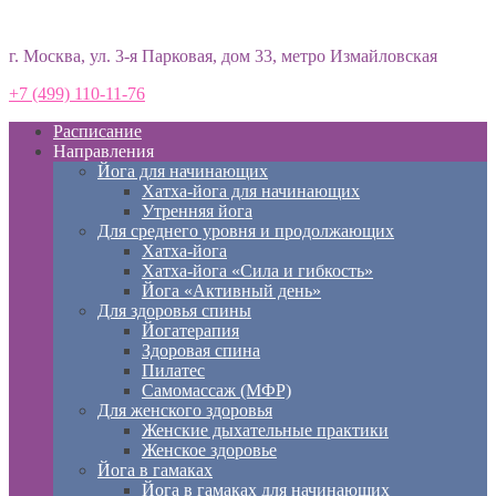
Студия йоги «Према»
г. Москва, ул. 3-я Парковая, дом 33, метро Измайловская
+7 (499) 110-11-76
Расписание
Направления
Йога для начинающих
Хатха-йога для начинающих
Утренняя йога
Для среднего уровня и продолжающих
Хатха-йога
Хатха-йога «Сила и гибкость»
Йога «Активный день»
Для здоровья спины
Йогатерапия
Здоровая спина
Пилатес
Самомассаж (МФР)
Для женского здоровья
Женские дыхательные практики
Женское здоровье
Йога в гамаках
Йога в гамаках для начинающих