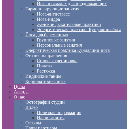
Йога в гамаках для продолжающих
Гармонизирующие занятия
Йога-антистресс
Йога-нидра
Женские дыхательные практики
Энергетическая практика Кундалини-йога
Йога для беременных
Групповые занятия
Персональные занятия
Энергетическая практика Кундалини-йога
Фитнес-направления
Силовая тренировка
Пилатес
Растяжка
Индийские танцы
Корпоративная йога
Цены
Аренда
О нас
Фотографии студии
Видео
Полезная информация
Наши занятия
Отзывы
Наши партнеры