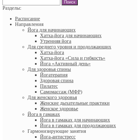
Найти:
Разделы:
Расписание
Направления
Йога для начинающих
Хатха-йога для начинающих
Утренняя йога
Для среднего уровня и продолжающих
Хатха-йога
Хатха-йога «Сила и гибкость»
Йога «Активный день»
Для здоровья спины
Йогатерапия
Здоровая спина
Пилатес
Самомассаж (МФР)
Для женского здоровья
Женские дыхательные практики
Женское здоровье
Йога в гамаках
Йога в гамаках для начинающих
Йога в гамаках для продолжающих
Гармонизирующие занятия
Йога-антистресс