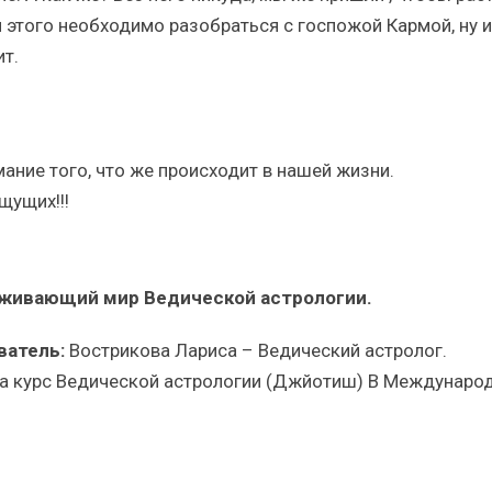
ля этого необходимо разобраться с госпожой Кармой, ну и
ит.
ание того, что же происходит в нашей жизни.
щущих!!!
раживающий мир Ведической астрологии.
ватель:
Вострикова Лариса – Ведический астролог.
а курс Ведической астрологии (Джйотиш) В Междунаро