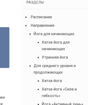
РАЗДЕЛЫ:
Расписание
Направления
Йога для начинающих
Хатха-йога для
начинающих
Утренняя йога
Для среднего уровня и
продолжающих
Хатха-йога
Хатха-йога «Сила и
гибкость»
аже
ти
Йога «Активный день»